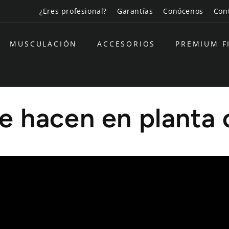
¿Eres profesional?
Garantías
Conócenos
Con
MUSCULACIÓN
ACCESORIOS
PREMIUM F
e hacen en planta o
pero los que superan los 30Kg se hacen a pie de calle, e
n a casa, sobre todo si hay ascensor, pero hay que ten
casa y si no quieres/puedes subirlo tú, tenemos la opci