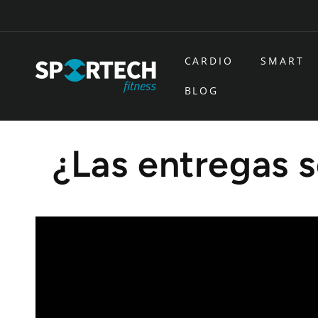
Ir
directamente
al contenido
CARDIO
SMART
BLOG
¿Las entregas s
Los bultos inferiores a 30Kg se entregan en casa, 
En muchas ocasiones, los transportistas los sube
Para los casos que el transportista no lo suba a 