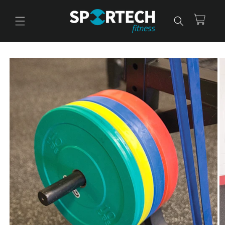
Ir
directamente
al contenido
Carrito
Ir
directamente
a la
información
del producto