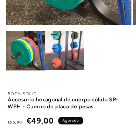
BODY-SOLID
Accesorio hexagonal de cuerpo sólido SR-
WPH - Cuerno de placa de pesas
Precio
Precio
€49,00
Agotado
€55,00
habitual
de
oferta