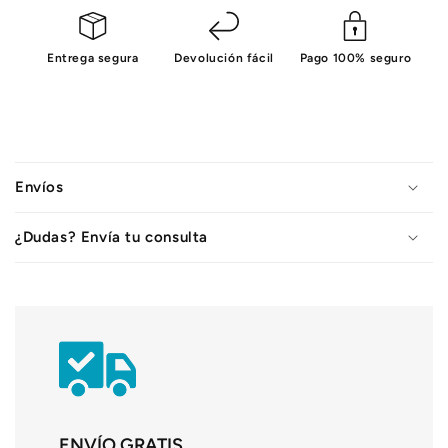
Entrega segura
Devolución fácil
Pago 100% seguro
C
o
Envíos
n
t
¿Dudas? Envía tu consulta
e
n
i
d
o
d
e
s
ENVÍO GRATIS