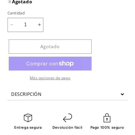
Agotado
Cantidad
Reducir
Aumentar
cantidad
cantidad
para
para
Alfombrilla
Alfombrilla
Agotado
para
para
bicicleta
bicicleta
Más opciones de pago
DESCRIPCIÓN
Entrega segura
Devolución fácil
Pago 100% seguro