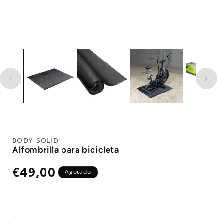
BODY-SOLID
Alfombrilla para bicicleta
Precio
€49,00
Agotado
habitual