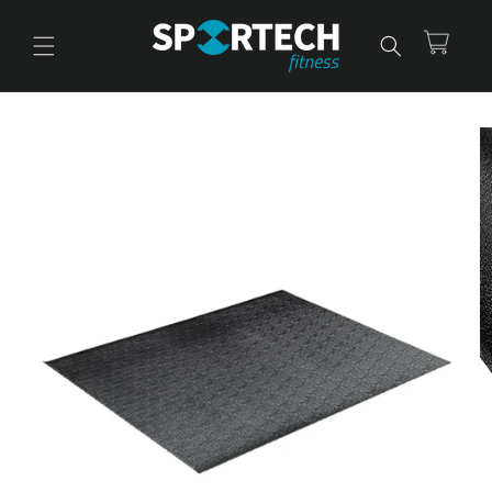
Ir
directamente
al contenido
Carrito
Ir
directamente
a la
información
del producto