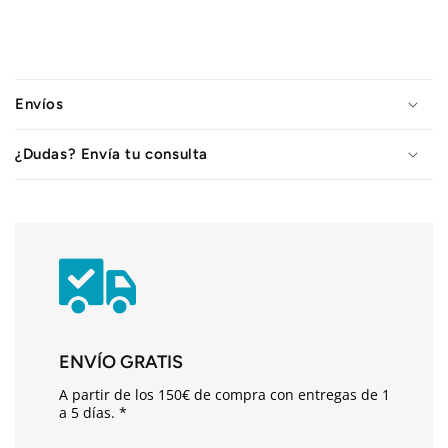
C
o
Envíos
n
t
¿Dudas? Envía tu consulta
e
n
i
d
o
d
e
s
ENVÍO GRATIS
p
A partir de los 150€ de compra con entregas de 1
l
a 5 días. *
e