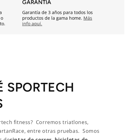
GARANTÍA
a
Garantía de 3 años para todos los
 o
productos de la gama home.
Más
to.
info aquí.
É SPORTECH
S
tech fitness? Corremos triatlones,
artanRace, entre otras pruebas. Somos
s de
cintas de correr, bicicletas de