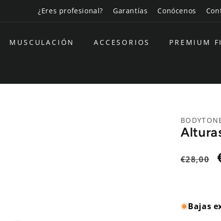
¿Eres profesional?
Garantías
Conócenos
Con
MUSCULACIÓN
ACCESORIOS
PREMIUM F
BODYTON
Altura
Precio
€28,00
habitual
Bajas e