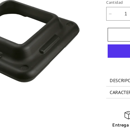
Cantidad
Reducir
cantidad
para
Alturas
para
step
SH
Bodyton
(Par)
DESCRIP
CARACTER
Entrega