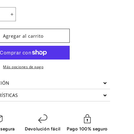
Aumentar
cantidad
para
Alturas
Agregar al carrito
para
step
SH
e
Bodytone
(Par)
Más opciones de pago
CIÓN
ÍSTICAS
 segura
Devolución fácil
Pago 100% seguro