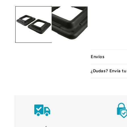
C
Envíos
o
n
¿Dudas? Envía tu
t
e
n
i
d
o