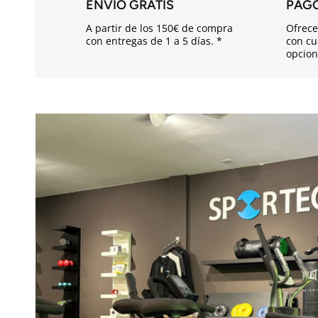
ENVÍO GRATIS
PAG
d
A partir de los 150€ de compra
Ofrece
e
con entregas de 1 a 5 días. *
con cu
opcion
s
p
l
e
g
a
b
l
e