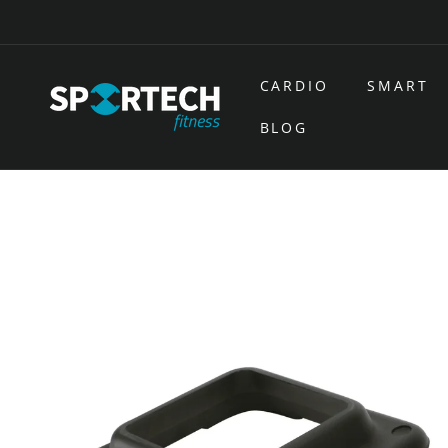
Ir
directamente
al contenido
CARDIO
SMART
BLOG
Ir
directamente
a la
información
del producto