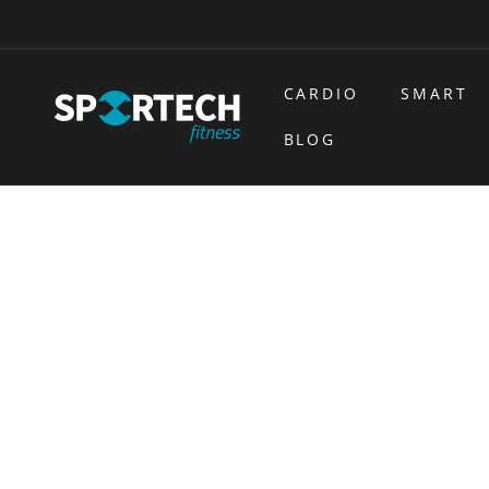
Ir
directamente
al contenido
CARDIO
SMART
BLOG
Ir
directamente
a la
información
del producto