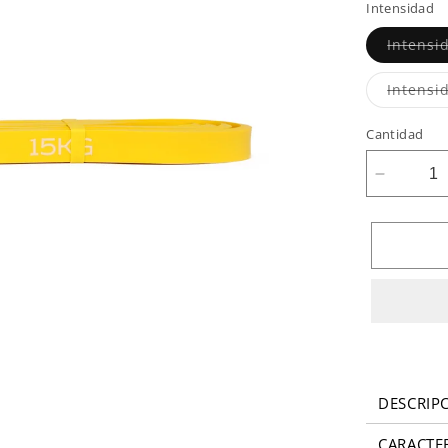
Intensidad
Intensi
Intensi
Cantidad
Reducir
cantidad
para
Banda
Elástica
de
látex
DESCRIP
CARACTER