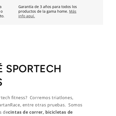
a
Garantía de 3 años para todos los
 o
productos de la gama home.
Más
to.
info aquí.
É SPORTECH
S
tech fitness? Corremos triatlones,
artanRace, entre otras pruebas. Somos
s de
cintas de correr, bicicletas de