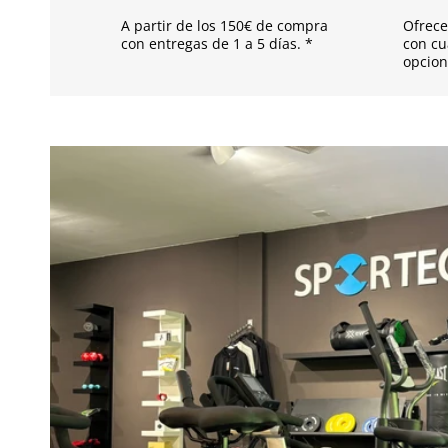
d
A partir de los 150€ de compra
Ofrece
e
con entregas de 1 a 5 días. *
con cu
opcion
s
p
l
e
g
a
b
l
e