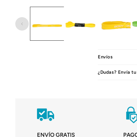
C
Envíos
o
n
¿Dudas? Envía tu
t
e
n
i
d
o
ENVÍO GRATIS
PAG