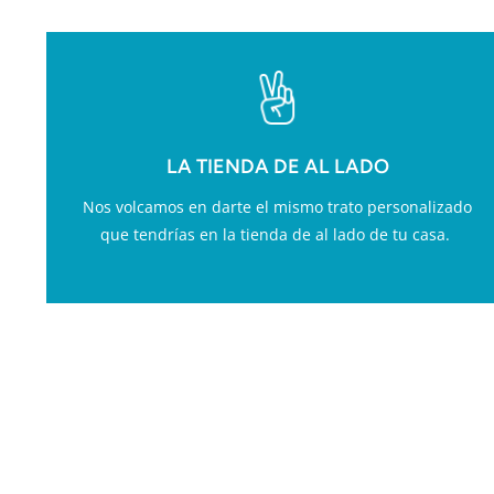
LA TIENDA DE AL LADO
Nos volcamos en darte el mismo trato personalizado
que tendrías en la tienda de al lado de tu casa.