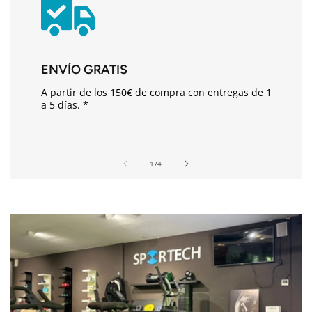
o
d
e
s
ENVÍO GRATIS
p
A partir de los 150€ de compra con entregas de 1
l
a 5 días. *
e
g
a
de
1
/
4
b
l
e