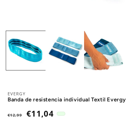
EVERGY
Banda de resistencia individual Textil Evergy
Precio
Precio
€11,04
€12,99
habitual
de
oferta