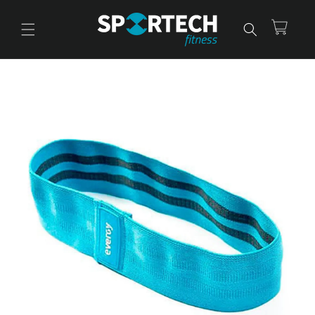
Ir
directamente
al contenido
Carrito
Ir
directamente
a la
información
del producto