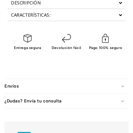
DESCRIPCIÓN
CARACTERÍSTICAS:
Entrega segura
Devolución fácil
Pago 100% seguro
C
o
Envíos
n
t
¿Dudas? Envía tu consulta
e
n
i
d