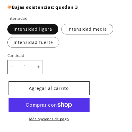
Bajas existencias: quedan 3
Intensidad
Intensidad ligera
Intensidad media
Intensidad fuerte
Cantidad
Reducir
Aumentar
cantidad
cantidad
para
para
Banda
Banda
Agregar al carrito
de
de
resistencia
resistencia
individual
individual
Textil
Textil
Evergy
Evergy
Más opciones de pago