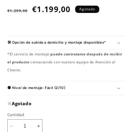
Precio
Precio
€1.199,00
Agotado
€1.299,00
habitual
de
oferta
🛠️ Opción de subida a domicilio y montaje disponibles*
*El servicio de montaje
puede contratarse después de recibir
el producto
contactando con nuestro equipo de Atención al
Cliente.
🟢 Nivel de montaje: Fácil (2/10)
Agotado
Cantidad
Reducir
Aumentar