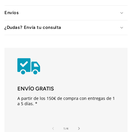
C
o
Envíos
n
t
¿Dudas? Envía tu consulta
e
n
i
d
o
d
e
s
ENVÍO GRATIS
p
A partir de los 150€ de compra con entregas de 1
l
a 5 días. *
e
g
a
de
1
/
4
b