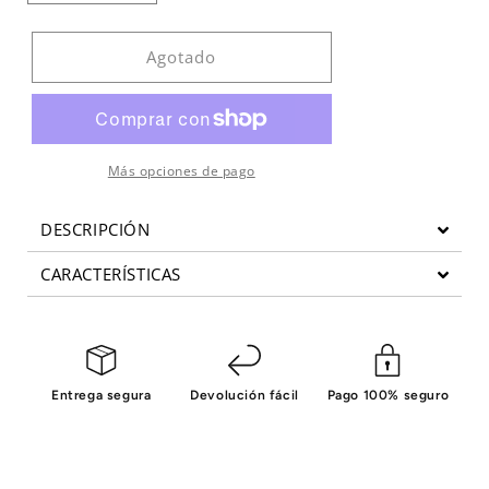
cantidad
cantidad
para
para
Bicicleta
Bicicleta
Agotado
ciclo
ciclo
indoor
indoor
800IC
800IC
-
-
Schwinn
Schwinn
Más opciones de pago
DESCRIPCIÓN
CARACTERÍSTICAS
Entrega segura
Devolución fácil
Pago 100% seguro