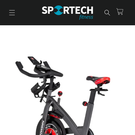
Ir
directamente
al contenido
Carrito
Ir
directamente
a la
información
del producto