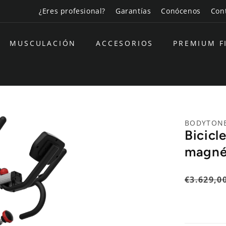
¿Eres profesional?
Garantías
Conócenos
Con
MUSCULACIÓN
ACCESORIOS
PREMIUM F
BODYTON
Bicicl
magnét
Precio
€3.629,0
habitual