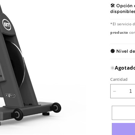
🛠️ Opción
disponible
*El servicio
producto
con
🟢 Nivel de
Agotad
Cantidad
Reducir
cantidad
para
Bicicleta
de
ciclo
indoor