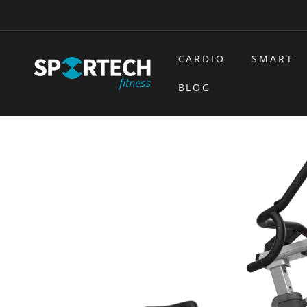
Ir
directamente
al contenido
CARDIO
SMART
BLOG
Ir
directamente
a la
información
del producto