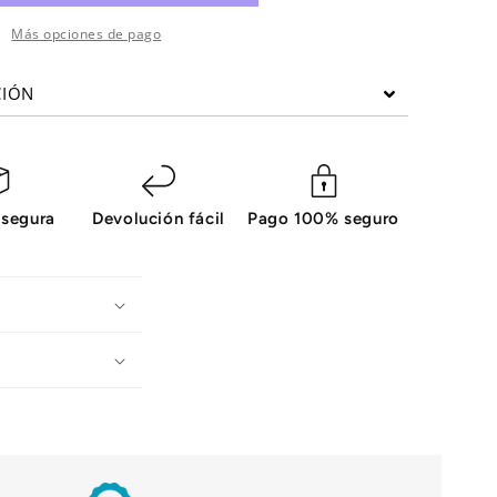
-
Freno
Más opciones de pago
co
magnético
-
CIÓN
Pantalla
de
;
4,7&quot;
 segura
Devolución fácil
Pago 100% seguro