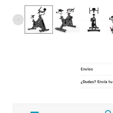
C
Envíos
o
n
¿Dudas? Envía tu
t
e
n