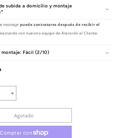
 de subida a domicilio y montaje
s*
 de montaje
puede contratarse después de recibir el
tactando con nuestro equipo de Atención al Cliente.
 montaje: Fácil (2/10)
o
Aumentar
cantidad
para
Bicicleta
Agotado
de
ciclo
indoor