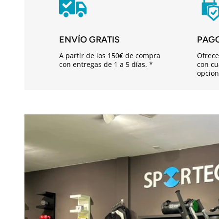
i
d
o
ENVÍO GRATIS
PAG
d
A partir de los 150€ de compra
Ofrece
e
con entregas de 1 a 5 días. *
con cu
opcion
s
p
l
e
g
a
b
l
e