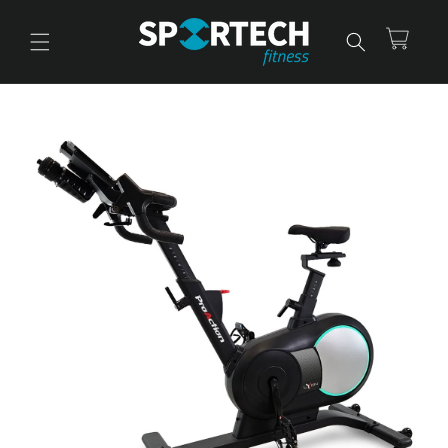
Ir
directamente
al contenido
Carrito
Ir
directamente
a la
información
del producto