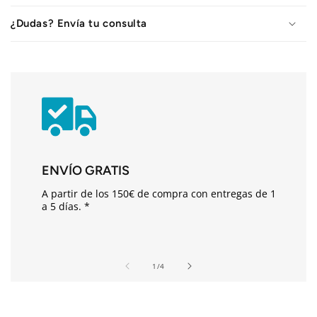
t
¿Dudas? Envía tu consulta
e
n
i
d
o
d
e
s
ENVÍO GRATIS
p
A partir de los 150€ de compra con entregas de 1
l
a 5 días. *
e
g
a
de
1
/
4
b
l
e