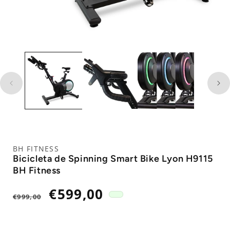
BH FITNESS
Bicicleta de Spinning Smart Bike Lyon H9115
BH Fitness
Precio
Precio
€599,00
€999,00
habitual
de
oferta