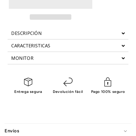
Smart
Smart
Bike
Bike
Lyon
Lyon
H9115
H9115
BH
BH
DESCRIPCIÓN
Fitness
Fitness
CARACTERISTICAS
MONITOR
Entrega segura
Devolución fácil
Pago 100% seguro
C
o
Envíos
n