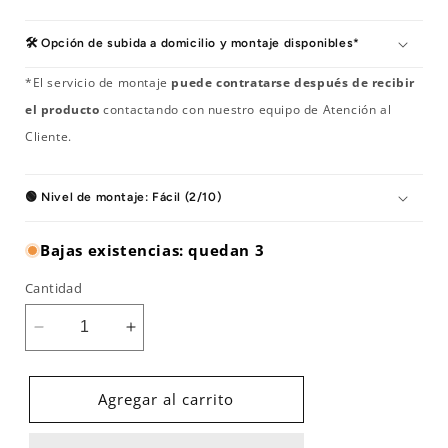
🛠️ Opción de subida a domicilio y montaje disponibles*
*El servicio de montaje
puede contratarse después de recibir
el producto
contactando con nuestro equipo de Atención al
Cliente.
🟢 Nivel de montaje: Fácil (2/10)
Bajas existencias: quedan 3
Cantidad
Reducir
Aumentar
cantidad
cantidad
para
para
Bicicleta
Bicicleta
Agregar al carrito
de
de
Spinning
Spinning