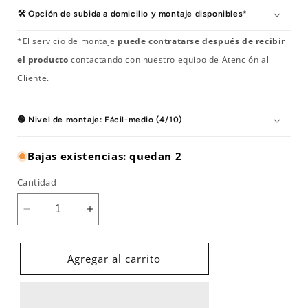
🛠️ Opción de subida a domicilio y montaje disponibles*
*El servicio de montaje
puede contratarse después de recibir
el producto
contactando con nuestro equipo de Atención al
Cliente.
🟢 Nivel de montaje: Fácil-medio (4/10)
Bajas existencias: quedan 2
Cantidad
Reducir
Aumentar
cantidad
cantidad
para
para
Bicicleta
Bicicleta
Agregar al carrito
elíptica
elíptica
Finnlo
Finnlo
Loxon
Loxon