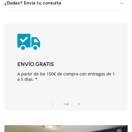
¿Dudas? Envía tu consulta
e
n
i
d
o
d
e
s
ENVÍO GRATIS
p
A partir de los 150€ de compra con entregas de 1
l
a 5 días. *
e
g
a
de
1
/
4
b
l
e