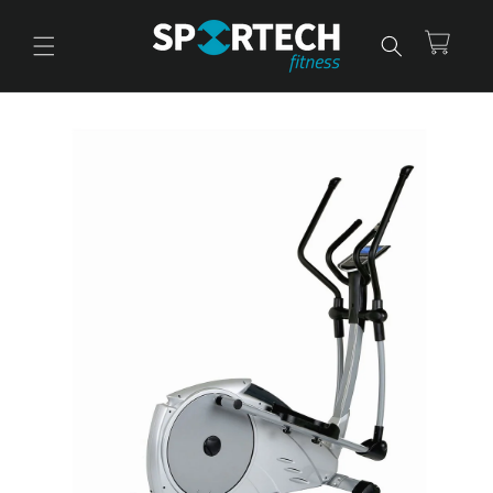
Ir
directamente
al contenido
Carrito
Ir
directamente
a la
información
del producto