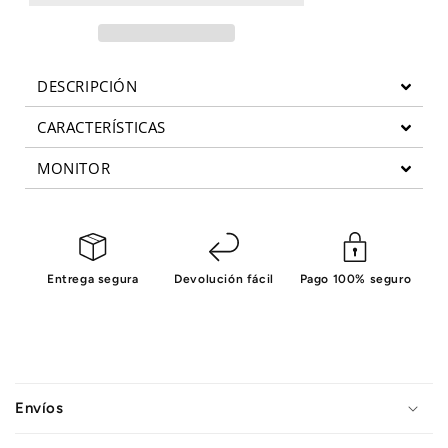
III
III
DESCRIPCIÓN
CARACTERÍSTICAS
MONITOR
Entrega segura
Devolución fácil
Pago 100% seguro
C
o
Envíos
n
t