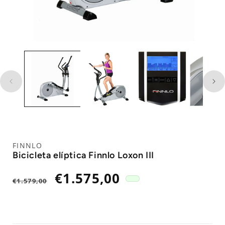
FINNLO
Bicicleta elíptica Finnlo Loxon III
Precio
Precio
€1.575,00
€1.579,00
habitual
de
oferta