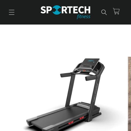
Ir
directamente
al contenido
Carrito
Ir
directamente
a la
información
del producto