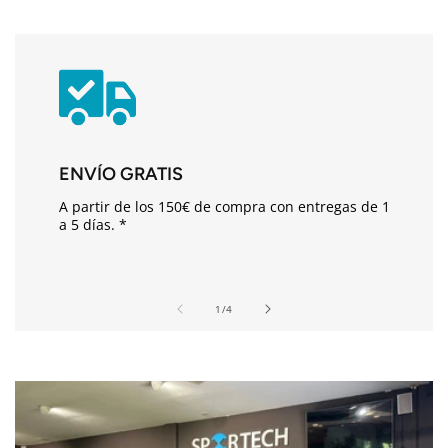
n
i
d
o
d
e
s
ENVÍO GRATIS
p
A partir de los 150€ de compra con entregas de 1
l
a 5 días. *
e
g
a
de
1
/
4
b
l
e