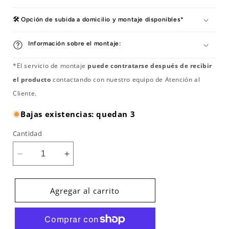
🛠️ Opción de subida a domicilio y montaje disponibles*
Información sobre el montaje:
*El servicio de montaje
puede contratarse después de recibir
el producto
contactando con nuestro equipo de Atención al
Cliente.
Bajas existencias: quedan 3
Cantidad
Reducir
Aumentar
cantidad
cantidad
para
para
Cinta
Cinta
Agregar al carrito
de
de
Correr
Correr
Carbon
Carbon