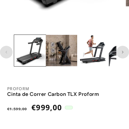
PROFORM
Cinta de Correr Carbon TLX Proform
Precio
Precio
€999,00
€1.599,00
habitual
de
oferta