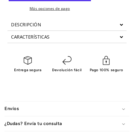
TLX
TLX
Proform
Proform
Más opciones de pago
DESCRIPCIÓN
CARACTERÍSTICAS
Entrega segura
Devolución fácil
Pago 100% seguro
C
o
Envíos
n
t
¿Dudas? Envía tu consulta
e