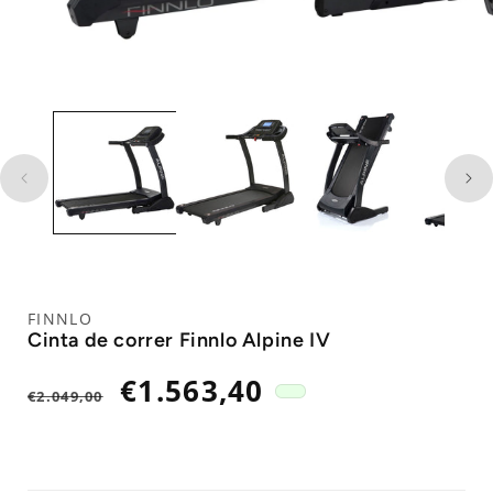
FINNLO
Cinta de correr Finnlo Alpine IV
Precio
Precio
€1.563,40
€2.049,00
habitual
de
oferta