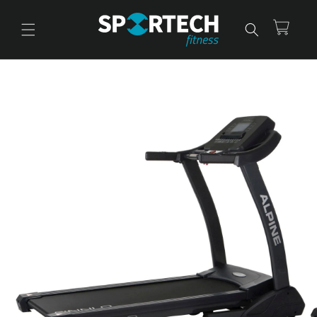
Ir
directamente
al contenido
Carrito
Ir
directamente
a la
información
del producto