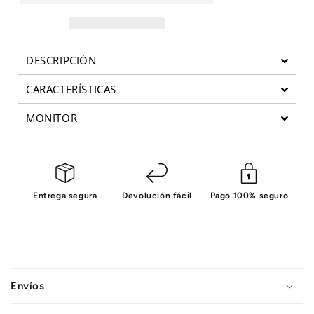
Alpine
Alpine
IV
IV
DESCRIPCIÓN
CARACTERÍSTICAS
MONITOR
Entrega segura
Devolución fácil
Pago 100% seguro
C
o
Envíos
n
t