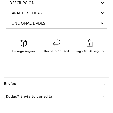
DESCRIPCIÓN
CARACTERÍSTICAS
FUNCIONALIDADES
Entrega segura
Devolución fácil
Pago 100% seguro
C
o
Envíos
n
t
¿Dudas? Envía tu consulta
e
n