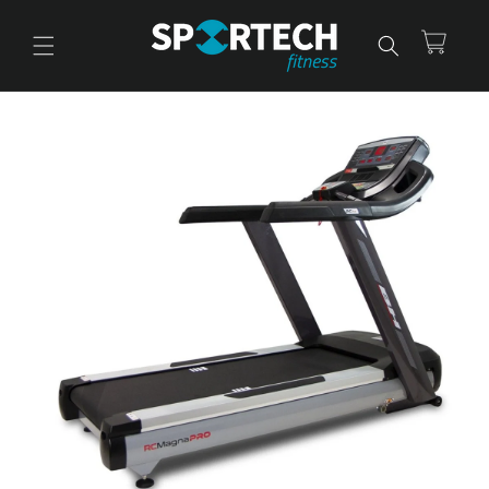
Ir
directamente
al contenido
Carrito
Ir
directamente
a la
información
del producto