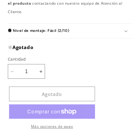
el producto
contactando con nuestro equipo de Atención al
Cliente.
🟢 Nivel de montaje: Fácil (2/10)
Agotado
Cantidad
Reducir
Aumentar
cantidad
cantidad
para
para
Cinta
Cinta
Agotado
de
de
correr
correr
Magna
Magna
Pro
Pro
RC
RC
Más opciones de pago
BH
BH
Fitness
Fitness