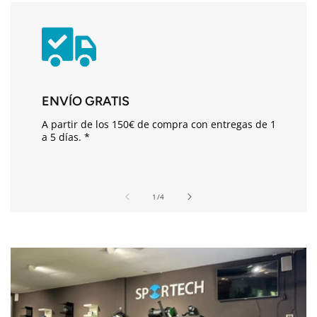
i
d
o
d
e
s
ENVÍO GRATIS
p
A partir de los 150€ de compra con entregas de 1
l
a 5 días. *
e
g
a
de
1
/
4
b
l
e