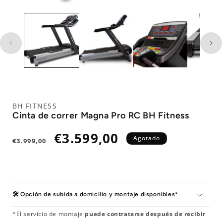
BH FITNESS
Cinta de correr Magna Pro RC BH Fitness
Precio
Precio
€3.599,00
Agotado
€3.999,00
habitual
de
oferta
🛠️ Opción de subida a domicilio y montaje disponibles*
*El servicio de montaje
puede contratarse después de recibir