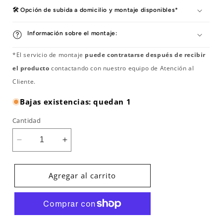
🛠️ Opción de subida a domicilio y montaje disponibles*
Información sobre el montaje:
*El servicio de montaje
puede contratarse después de recibir
el producto
contactando con nuestro equipo de Atención al
Cliente.
Bajas existencias: quedan 1
Cantidad
Reducir
Aumentar
cantidad
cantidad
para
para
Doble
Doble
Agregar al carrito
Polea
Polea
FCPT
FCPT
de
de
Bodytone
Bodytone