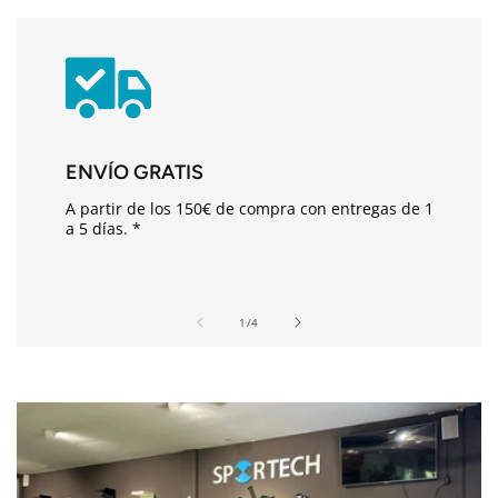
i
d
o
d
e
s
ENVÍO GRATIS
p
A partir de los 150€ de compra con entregas de 1
l
a 5 días. *
e
g
a
de
1
/
4
b
l
e