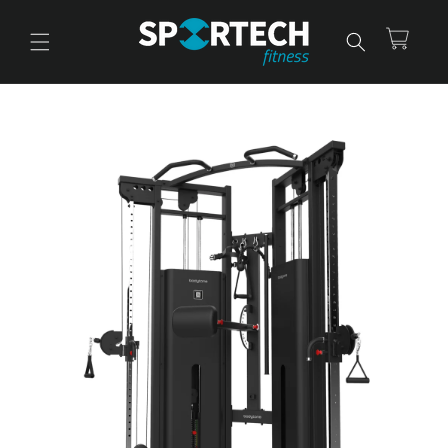
Ir
directamente
al contenido
Carrito
Ir
directamente
a la
información
del producto