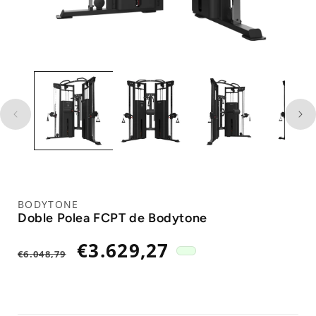
BODYTONE
Doble Polea FCPT de Bodytone
Precio
Precio
€3.629,27
€6.048,79
habitual
de
oferta