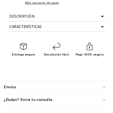
Más opciones de pago
DESCRIPCIÓN
CARACTERÍSTICAS
Entrega segura
Devolución fácil
Pago 100% seguro
C
o
Envíos
n
t
¿Dudas? Envía tu consulta
e
n