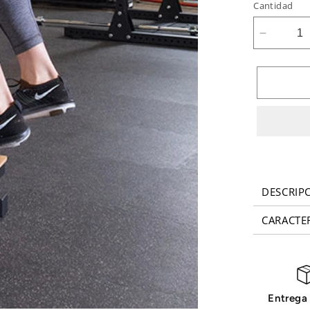
Cantidad
Reducir
cantidad
para
Fijación
de
cuerpo
sólido
hexagon
DESCRIP
CARACTER
Entrega