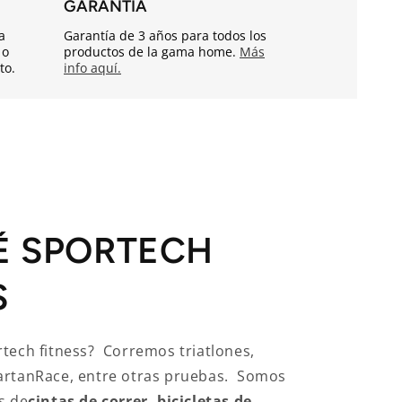
GARANTÍA
a
Garantía de 3 años para todos los
 o
productos de la gama home.
Más
to.
info aquí.
É SPORTECH
S
tech fitness? Corremos triatlones,
artanRace, entre otras pruebas. Somos
s de
cintas de correr, bicicletas de