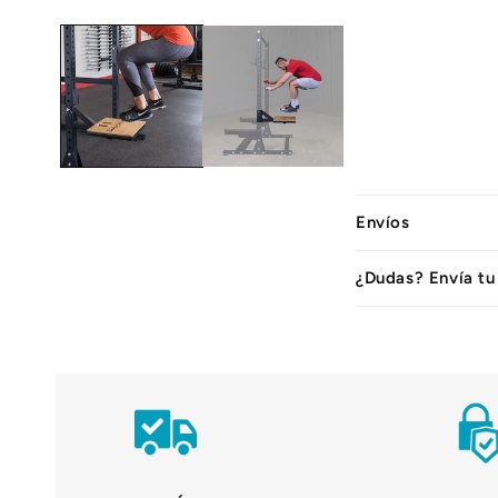
C
Envíos
o
n
¿Dudas? Envía tu
t
e
n
i
d
o