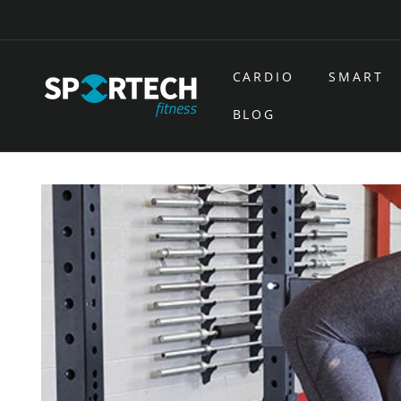
Ir
directamente
al contenido
CARDIO
SMART
BLOG
Ir
directamente
a la
información
del producto