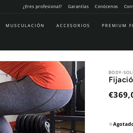
¿Eres profesional?
Garantías
Conócenos
Con
MUSCULACIÓN
ACCESORIOS
PREMIUM F
BODY-SOL
Fijaci
Precio
€369,
habitual
Agotad