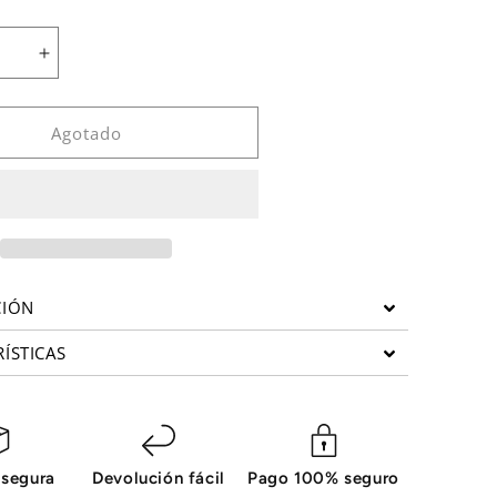
Aumentar
cantidad
para
Fijación
Agotado
de
cuerpo
sólido
al
hexagonal
CIÓN
ÍSTICAS
 segura
Devolución fácil
Pago 100% seguro