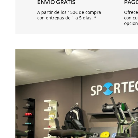
ENVÍO GRATIS
PAG
d
A partir de los 150€ de compra
Ofrece
e
con entregas de 1 a 5 días. *
con cu
opcion
s
p
l
e
g
a
b
l
e