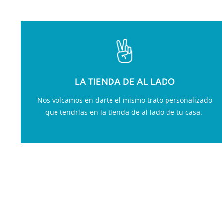
LA TIENDA DE AL LADO
Nos volcamos en darte el mismo trato personalizado
que tendrías en la tienda de al lado de tu casa.