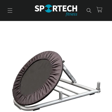
Ir
directamente
al contenido
Carrito
Ir
directamente
a la
información
del producto