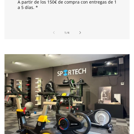
A partir de los 150€ de compra con entregas de 1
l
a 5 días. *
e
g
a
de
1
/
4
b
l
e