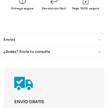
Entrega segura
Devolución fácil
Pago 100% seguro
C
o
Envíos
n
t
¿Dudas? Envía tu consulta
e
n
i
d
o
d
e
s
ENVÍO GRATIS
p