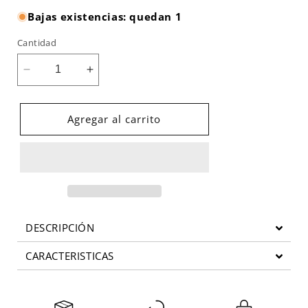
Bajas existencias: quedan 1
Cantidad
Reducir
Aumentar
cantidad
cantidad
para
para
REBOTADOR
REBOTADOR
Agregar al carrito
DE
DE
PELOTA
PELOTA
BODYSOLID
BODYSOLID
GBR10
GBR10
DESCRIPCIÓN
CARACTERISTICAS