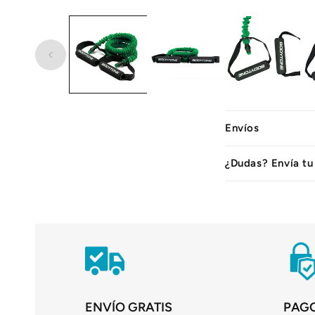
C
Envíos
o
n
¿Dudas? Envía tu
t
e
n
i
d
o
ENVÍO GRATIS
PAG