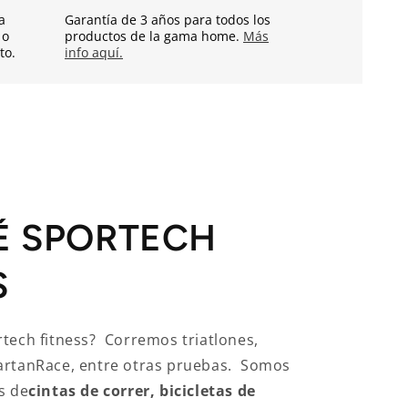
a
Garantía de 3 años para todos los
 o
productos de la gama home.
Más
to.
info aquí.
É SPORTECH
S
tech fitness? Corremos triatlones,
artanRace, entre otras pruebas. Somos
s de
cintas de correr, bicicletas de