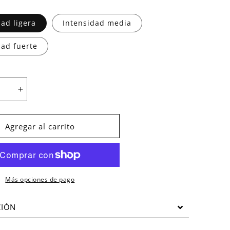
dad ligera
Intensidad media
dad fuerte
Aumentar
cantidad
para
Gomas
Agregar al carrito
s
elásticas
con
ón
protección
Más opciones de pago
CIÓN