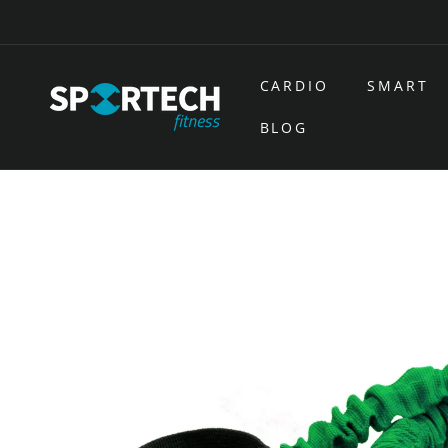
Ir
directamente
al contenido
CARDIO
SMART
BLOG
Ir
directamente
a la
información
del producto