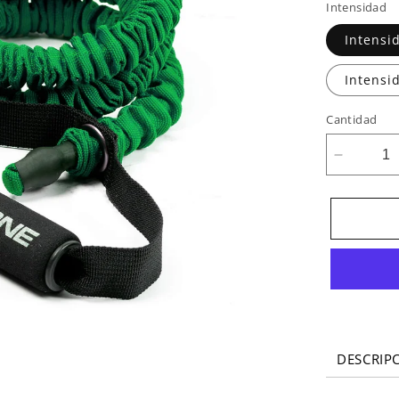
Intensidad
Intensi
Intensi
Cantidad
Reducir
cantidad
para
Gomas
elástica
con
protecci
DESCRIP