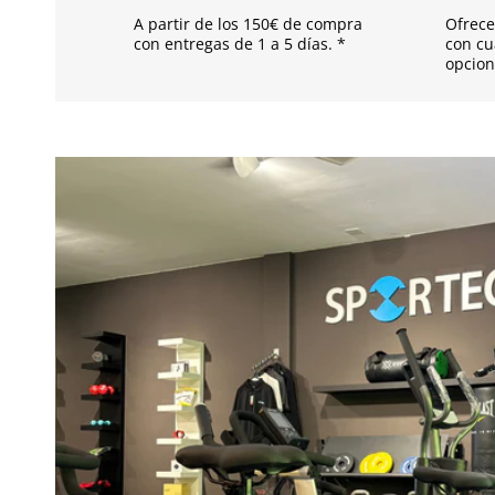
d
A partir de los 150€ de compra
Ofrece
e
con entregas de 1 a 5 días. *
con cu
opcion
s
p
l
e
g
a
b
l
e