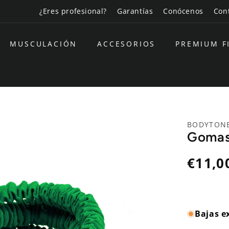
¿Eres profesional?
Garantías
Conócenos
Con
MUSCULACIÓN
ACCESORIOS
PREMIUM F
BODYTON
Gomas 
Precio
€11,0
habitual
Bajas e