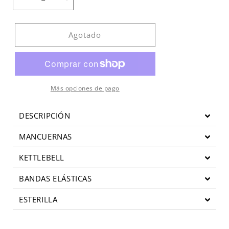
Reducir
Aumentar
cantidad
cantidad
para
para
Kit
Kit
Agotado
gimnasio
gimnasio
en
en
casa
casa
(Esterilla+mancuernas+bandas+kettlebell)
(Esterilla+mancuernas+bandas+kettlebe
Más opciones de pago
DESCRIPCIÓN
MANCUERNAS
KETTLEBELL
BANDAS ELÁSTICAS
ESTERILLA