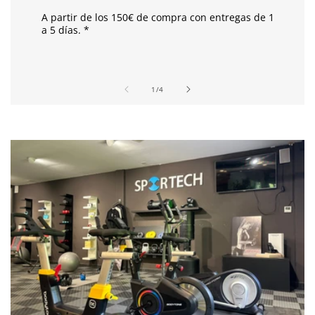
p
A partir de los 150€ de compra con entregas de 1
l
a 5 días. *
e
g
a
de
1
/
4
b
l
e