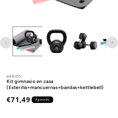
VARIOS
Kit gimnasio en casa
(Esterilla+mancuernas+bandas+kettlebell)
Precio
€71,49
Agotado
habitual