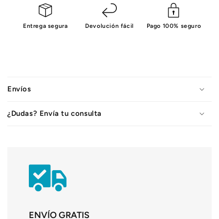
Entrega segura
Devolución fácil
Pago 100% seguro
C
o
Envíos
n
t
¿Dudas? Envía tu consulta
e
n
i
d
o
d
e
s
ENVÍO GRATIS