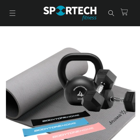
Ir
directamente
al contenido
Carrito
Ir
directamente
a la
información
del producto