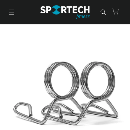
Ir
directamente
al contenido
Carrito
Ir
directamente
a la
información
del producto