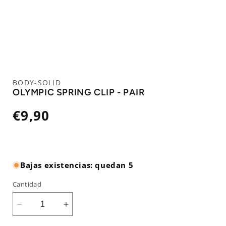
BODY-SOLID
OLYMPIC SPRING CLIP - PAIR
Precio
€9,90
habitual
Bajas existencias: quedan 5
Cantidad
Reducir
Aumentar
cantidad
cantidad