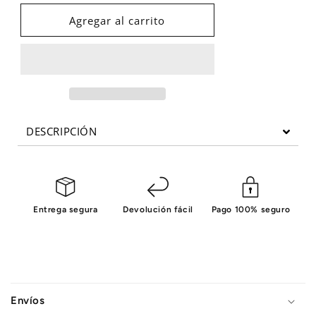
para
para
OLYMPIC
OLYMPIC
Agregar al carrito
SPRING
SPRING
CLIP
CLIP
-
-
PAIR
PAIR
DESCRIPCIÓN
Entrega segura
Devolución fácil
Pago 100% seguro
C
o
Envíos
n