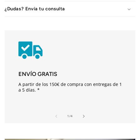
t
¿Dudas? Envía tu consulta
e
n
i
d
o
d
e
s
ENVÍO GRATIS
p
A partir de los 150€ de compra con entregas de 1
l
a 5 días. *
e
g
a
de
1
/
4
b
l
e