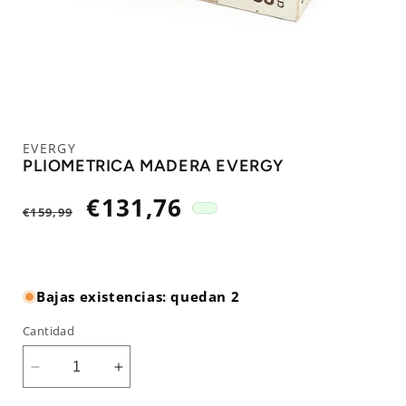
EVERGY
PLIOMETRICA MADERA EVERGY
Precio
Precio
€131,76
€159,99
habitual
de
oferta
Bajas existencias: quedan 2
Cantidad
Reducir
Aumentar
cantidad
cantidad