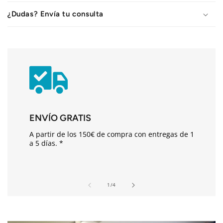
t
¿Dudas? Envía tu consulta
e
n
i
d
o
d
e
s
ENVÍO GRATIS
p
A partir de los 150€ de compra con entregas de 1
l
a 5 días. *
e
g
a
de
1
/
4
b
l
e