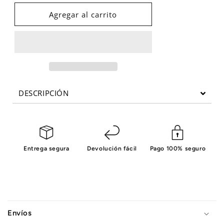
para
para
PLIOMETRICA
PLIOMETRICA
Agregar al carrito
MADERA
MADERA
EVERGY
EVERGY
DESCRIPCIÓN
Entrega segura
Devolución fácil
Pago 100% seguro
C
o
Envíos
n