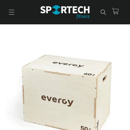
Ir
directamente
al contenido
Carrito
Ir
directamente
a la
información
del producto