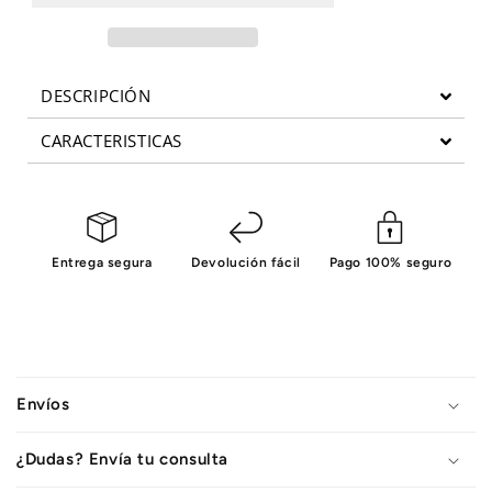
CLUB
CLUB
LINE
LINE
SERIES
SERIES
SSP800
SSP800
DESCRIPCIÓN
CARACTERISTICAS
Entrega segura
Devolución fácil
Pago 100% seguro
C
o
Envíos
n
t
¿Dudas? Envía tu consulta
e