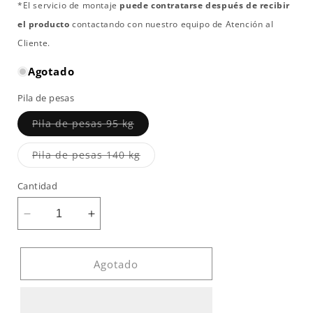
*El servicio de montaje
puede contratarse después de recibir
el producto
contactando con nuestro equipo de Atención al
Cliente.
Agotado
Pila de pesas
Variante
Pila de pesas 95 kg
agotada
o
no
Variante
Pila de pesas 140 kg
disponible
agotada
o
no
Cantidad
disponible
Reducir
Aumentar
cantidad
cantidad
para
para
PRENSA
PRENSA
Agotado
DE
DE
HOMOBRO
HOMOBRO
PRO
PRO