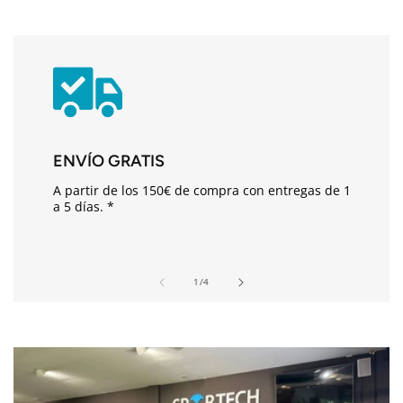
n
i
d
o
d
e
s
ENVÍO GRATIS
p
A partir de los 150€ de compra con entregas de 1
l
a 5 días. *
e
g
a
de
1
/
4
b
l
e