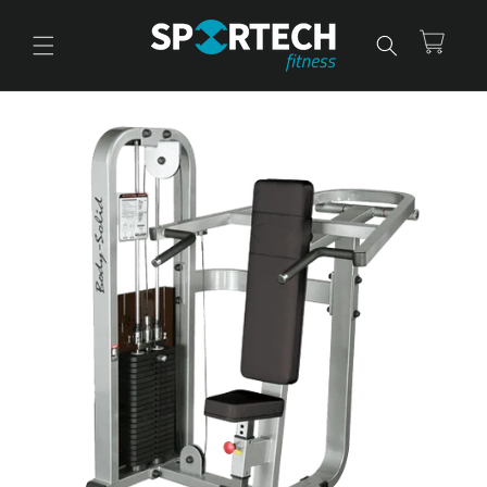
Ir
directamente
al contenido
Carrito
Ir
directamente
a la
información
del producto