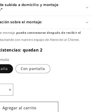
 de subida a domicilio y montaje
s*
ación sobre el montaje:
 de montaje
puede contratarse después de recibir el
tactando con nuestro equipo de Atención al Cliente.
xistencias: quedan 2
onsola
talla
Con pantalla
Aumentar
cantidad
para
Prensa
Agregar al carrito