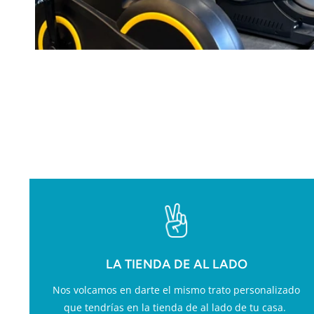
VA
LA TIENDA DE AL LADO
Nos volcamos en darte el mismo trato personalizado
que tendrías en la tienda de al lado de tu casa.