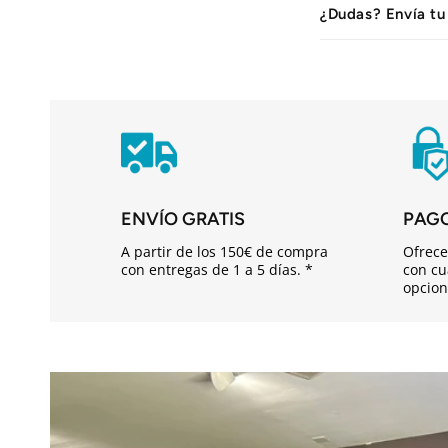
n
¿Dudas? Envía tu
t
e
n
i
d
o
ENVÍO GRATIS
PAG
d
A partir de los 150€ de compra
Ofrece
e
con entregas de 1 a 5 días. *
con cu
opcion
s
p
l
e
g