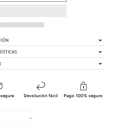
de
pecho
Forza
Hero
FH01
e
Bodytone
CIÓN
ÍSTICAS
R
 segura
Devolución fácil
Pago 100% seguro