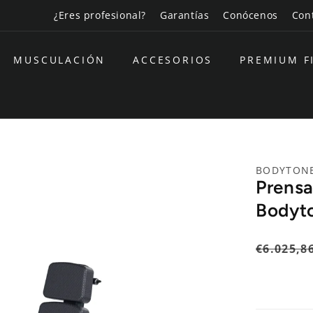
¿Eres profesional?
Garantías
Conócenos
Con
MUSCULACIÓN
ACCESORIOS
PREMIUM F
BODYTON
Prensa
Bodyt
Precio
€6.025,8
habitual