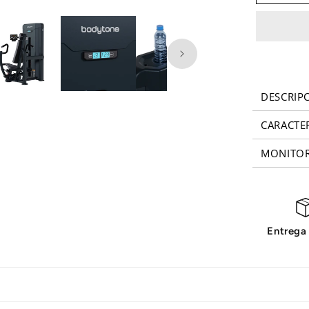
de
pecho
Forza
Hero
FH01
Bodyton
DESCRIP
CARACTER
MONITO
Entrega