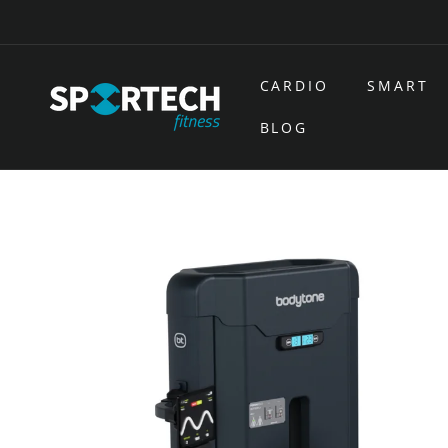
Ir
directamente
al contenido
CARDIO
SMART
BLOG
Ir
directamente
a la
información
del producto