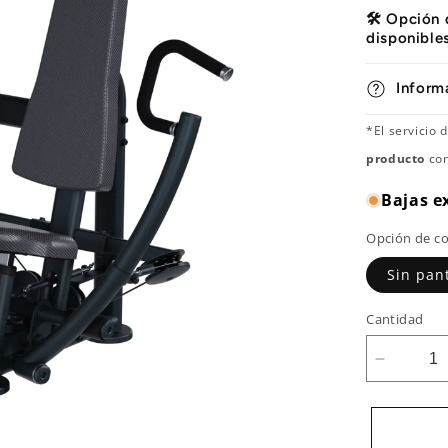
🛠️ Opción
disponible
Inform
*El servicio
producto
con
Bajas e
Opción de c
Sin pan
Cantidad
Reducir
cantidad
para
Prensa