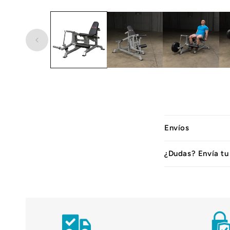
C
Envíos
o
n
¿Dudas? Envía tu
t
e
n
i