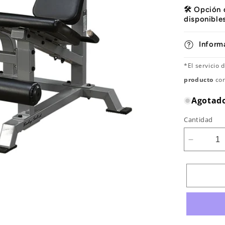
🛠️ Opción
disponible
Inform
*El servicio
producto
con
Agotad
Cantidad
Reducir
cantidad
para
BANCO
EXTENS
DE
PIERNA
LÍNEA