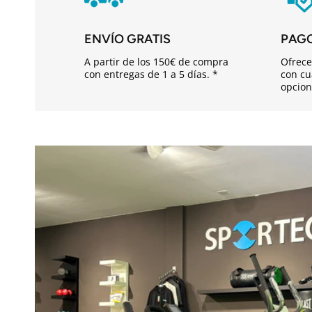
d
o
ENVÍO GRATIS
PAG
d
A partir de los 150€ de compra
Ofrece
e
con entregas de 1 a 5 días. *
con cu
opcion
s
p
l
e
g
a
b
l
e