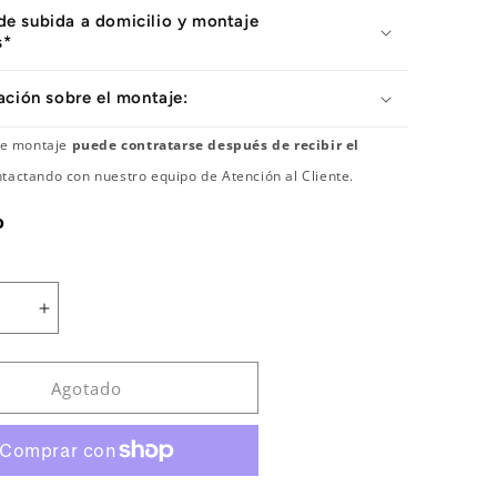
 de subida a domicilio y montaje
s*
ación sobre el montaje:
 de montaje
puede contratarse después de recibir el
tactando con nuestro equipo de Atención al Cliente.
o
Aumentar
cantidad
para
BANCO
Agotado
IÓN
EXTENSIÓN
DE
S
PIERNAS
LÍNEA