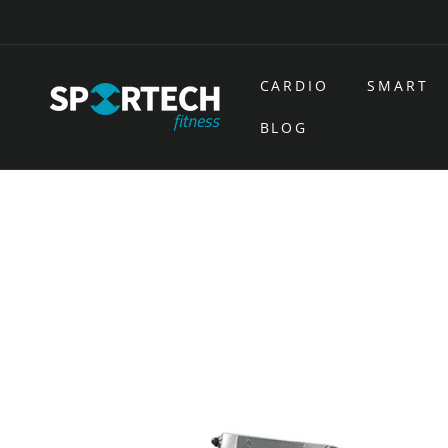
Ir
directamente
al contenido
CARDIO
SMART
BLOG
Ir
directamente
a la
información
del producto