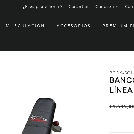
¿Eres profesional?
Garantías
Conócenos
Con
MUSCULACIÓN
ACCESORIOS
PREMIUM F
BODY-SOL
BANCO
LÍNEA
Precio
€1.595,0
habitual