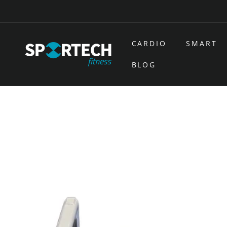
Ir
directamente
al contenido
CARDIO
SMART
BLOG
Ir
directamente
a la
información
del producto