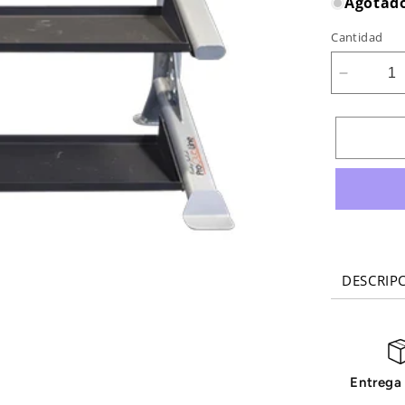
Agotad
Cantidad
Reducir
cantidad
para
SOPOR
PARA
PESAS
PROCLU
DE
2
NIVELE
DESCRIP
Entrega