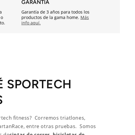
GARANTÍA
a
Garantía de 3 años para todos los
 o
productos de la gama home.
Más
to.
info aquí.
É SPORTECH
S
tech fitness? Corremos triatlones,
artanRace, entre otras pruebas. Somos
s de
cintas de correr, bicicletas de