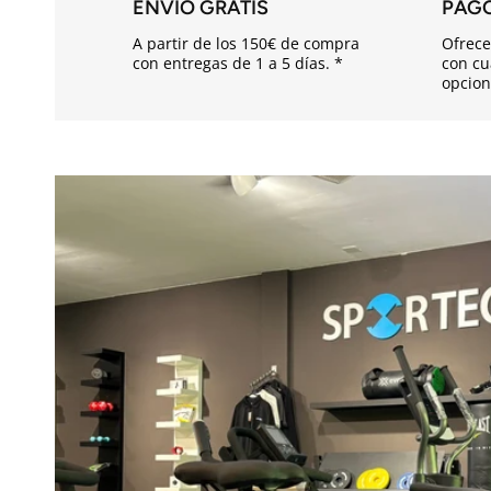
ENVÍO GRATIS
PAG
d
A partir de los 150€ de compra
Ofrece
e
con entregas de 1 a 5 días. *
con cu
opcion
s
p
l
e
g
a
b
l
e