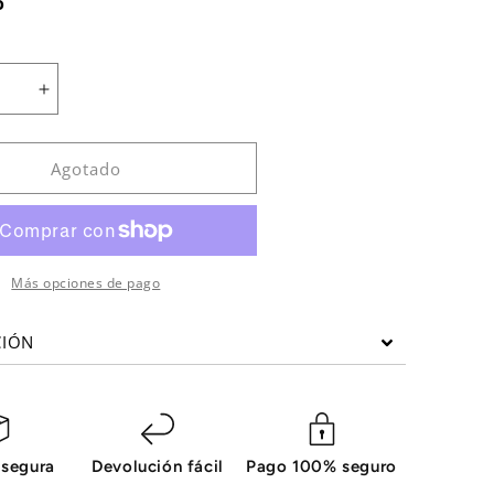
o
Aumentar
cantidad
para
TE
SOPORTE
Agotado
PARA
PESAS
BLINE
PROCLUBLINE
DE
2
Más opciones de pago
S
NIVELES
CIÓN
 segura
Devolución fácil
Pago 100% seguro