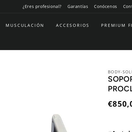
¿Eres profesional?
Garantías
Conócenos
Con
MUSCULACIÓN
ACCESORIOS
PREMIUM F
BODY-SOL
SOPOR
PROCL
Precio
€850,
habitual