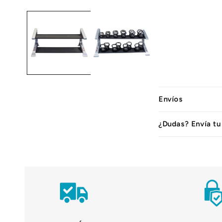
C
Envíos
o
n
¿Dudas? Envía tu
t
e
n
i
d
o