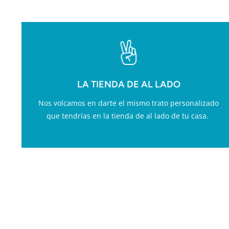
LA TIENDA DE AL LADO
Nos volcamos en darte el mismo trato personalizado
que tendrías en la tienda de al lado de tu casa.