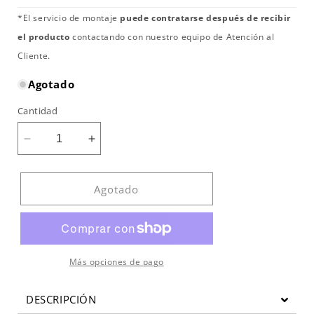
*El servicio de montaje
puede contratarse después de recibir
el producto
contactando con nuestro equipo de Atención al
Cliente.
Agotado
Cantidad
Reducir
Aumentar
cantidad
cantidad
para
para
Rack
Rack
Agotado
Multipower
Multipower
EB01
EB01
Bodytone
Bodytone
Más opciones de pago
DESCRIPCIÓN