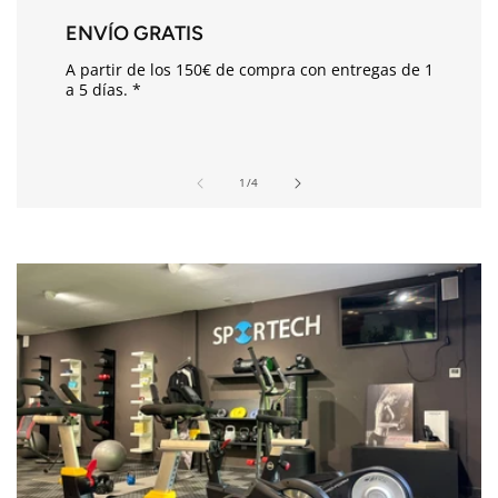
s
ENVÍO GRATIS
p
A partir de los 150€ de compra con entregas de 1
l
a 5 días. *
e
g
a
de
1
/
4
b
l
e