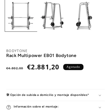
BODYTONE
Rack Multipower EB01 Bodytone
Precio
Precio
€2.881,20
Agotado
€4.802,00
habitual
de
oferta
🛠️ Opción de subida a domicilio y montaje disponibles*
Información sobre el montaje: