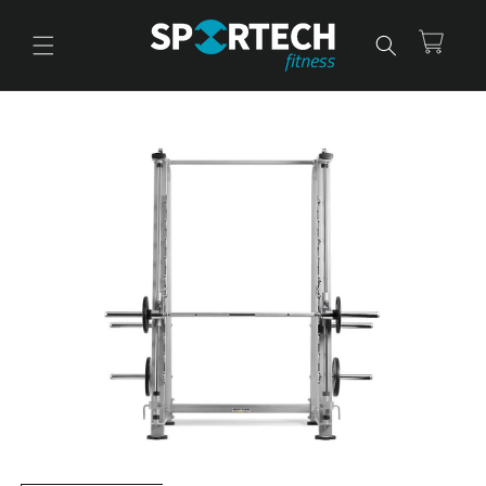
Ir
directamente
al contenido
Carrito
Ir
directamente
a la
información
del producto