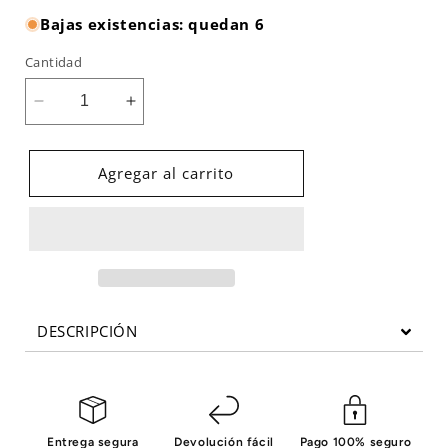
Bajas existencias: quedan 6
Cantidad
Reducir
Aumentar
cantidad
cantidad
para
para
Rueda
Rueda
Agregar al carrito
AB
AB
BSTAB1
BSTAB1
Body
Body
Solid
Solid
DESCRIPCIÓN
Entrega segura
Devolución fácil
Pago 100% seguro