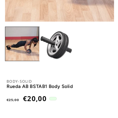
BODY-SOLID
Rueda AB BSTAB1 Body Solid
Precio
Precio
€20,00
€25,00
habitual
de
oferta