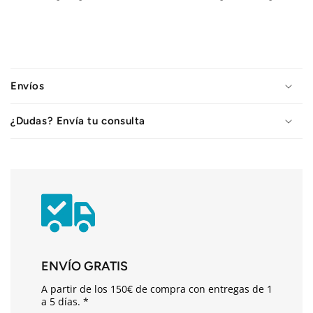
C
o
Envíos
n
t
¿Dudas? Envía tu consulta
e
n
i
d
o
d
e
s
ENVÍO GRATIS
p
A partir de los 150€ de compra con entregas de 1
l
a 5 días. *