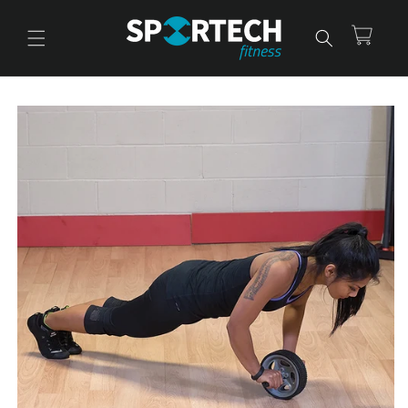
Ir
directamente
al contenido
Carrito
Ir
directamente
a la
información
del producto