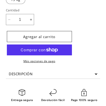
Cantidad
Reducir
Aumentar
cantidad
cantidad
para
para
Slamball
Slamball
Agregar al carrito
Elite
Elite
Evergy
Evergy
Más opciones de pago
DESCRIPCIÓN
Entrega segura
Devolución fácil
Pago 100% seguro