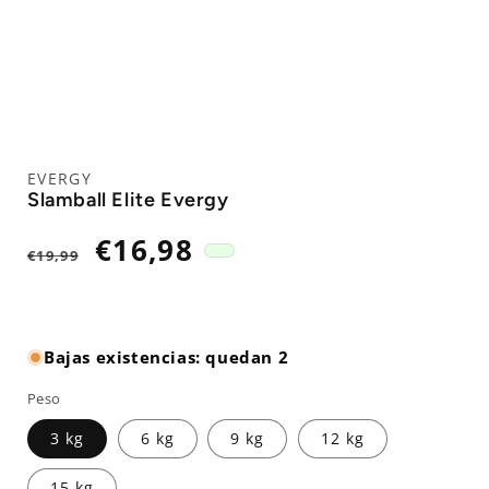
EVERGY
Slamball Elite Evergy
Precio
Precio
€16,98
€19,99
habitual
de
oferta
Bajas existencias: quedan 2
Peso
3 kg
6 kg
9 kg
12 kg
15 kg