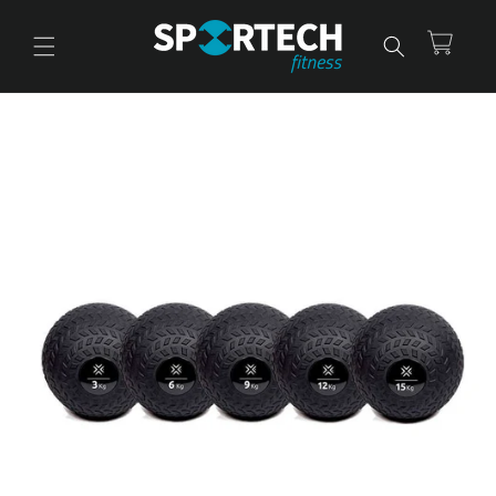
Ir
directamente
al contenido
Carrito
Ir
directamente
a la
información
del producto