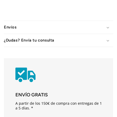
C
o
Envíos
n
t
¿Dudas? Envía tu consulta
e
n
i
d
o
d
e
s
ENVÍO GRATIS
p
A partir de los 150€ de compra con entregas de 1
l
a 5 días. *
e