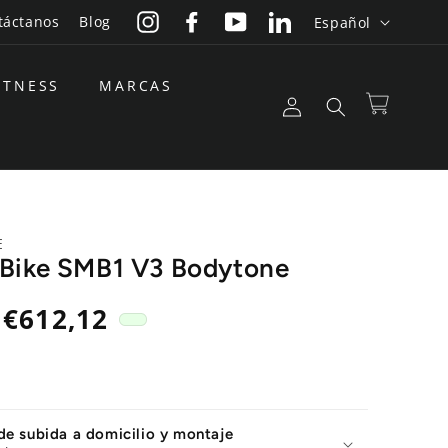
I
táctanos
Blog
Español
Instagram
Facebook
YouTube
LinkedIn
d
i
ITNESS
MARCAS
Iniciar
o
Carrito
sesión
m
a
E
 Bike SMB1 V3 Bodytone
Precio
€612,12
de
oferta
 de subida a domicilio y montaje