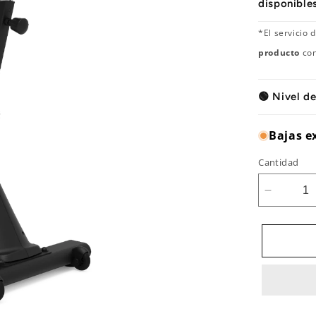
disponible
*El servicio
producto
con
🟢 Nivel de
Bajas e
Cantidad
Reducir
cantidad
para
Smart
Bike
SMB1
V3
Bodyton