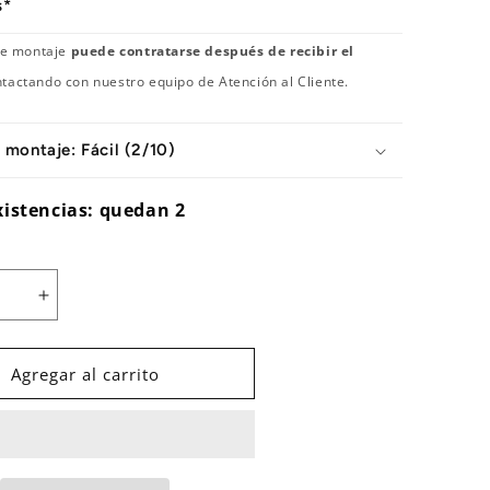
s*
 de montaje
puede contratarse después de recibir el
tactando con nuestro equipo de Atención al Cliente.
 montaje: Fácil (2/10)
xistencias: quedan 2
Aumentar
cantidad
para
Smart
Agregar al carrito
Bike
SMB1
V3
e
Bodytone