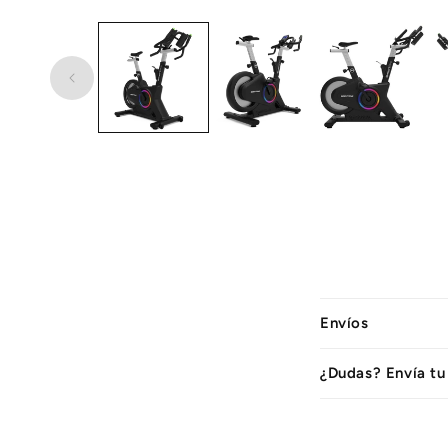
C
Envíos
o
n
¿Dudas? Envía tu
t
e