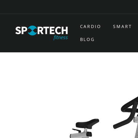
Ir
directamente
al contenido
CARDIO
SMART
BLOG
Ir
directamente
a la
información
del producto