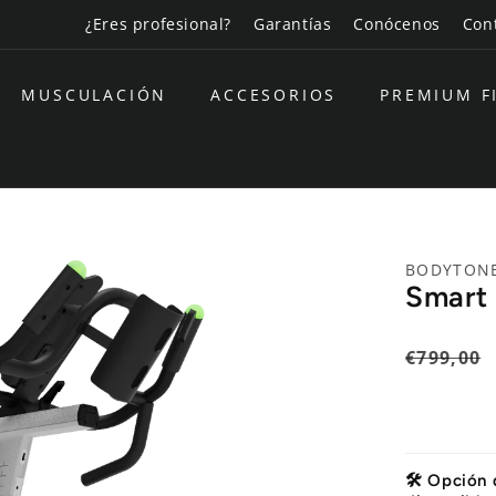
¿Eres profesional?
Garantías
Conócenos
Con
MUSCULACIÓN
ACCESORIOS
PREMIUM F
BODYTON
Smart
Precio
€799,00
habitual
🛠️ Opción