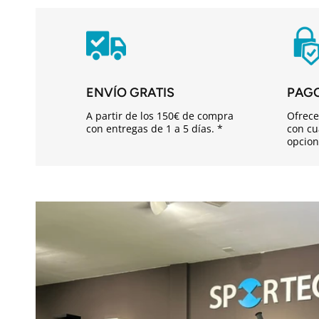
n
i
d
o
ENVÍO GRATIS
PAG
d
A partir de los 150€ de compra
Ofrece
e
con entregas de 1 a 5 días. *
con cu
opcion
s
p
l
e
g
a
b
l