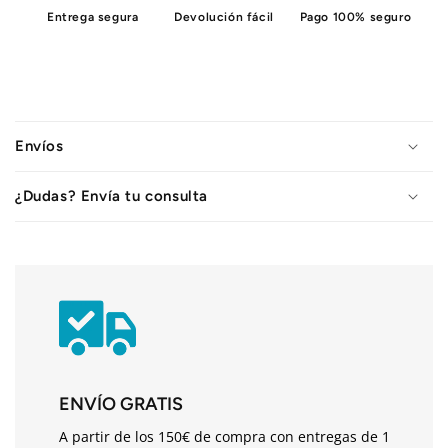
Entrega segura
Devolución fácil
Pago 100% seguro
C
o
Envíos
n
t
¿Dudas? Envía tu consulta
e
n
i
d
o
d
e
s
ENVÍO GRATIS
p
A partir de los 150€ de compra con entregas de 1
l