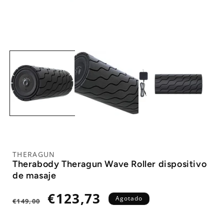
THERAGUN
Therabody Theragun Wave Roller dispositivo
de masaje
Precio
Precio
€123,73
Agotado
€149,00
habitual
de
oferta