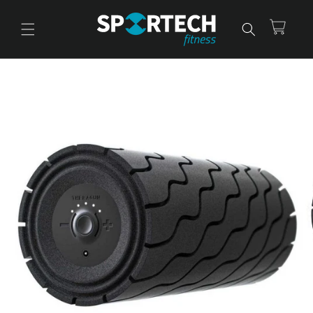
Ir
directamente
al contenido
Carrito
Ir
directamente
a la
información
del producto