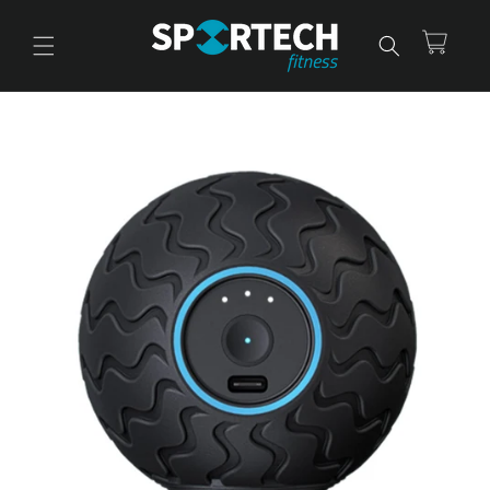
Ir
directamente
al contenido
Carrito
Ir
directamente
a la
información
del producto