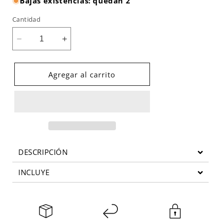
Bajas existencias: quedan 2
Cantidad
Reducir
Aumentar
cantidad
cantidad
para
para
Therabody
Therabody
Agregar al carrito
Theragun
Theragun
Wavesolo
Wavesolo
Dispositivo
Dispositivo
de
de
masaje
masaje
DESCRIPCIÓN
INCLUYE