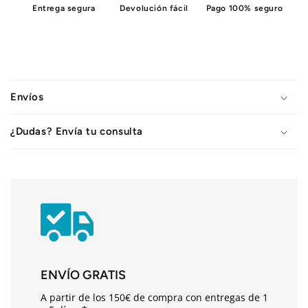
Entrega segura
Devolución fácil
Pago 100% seguro
C
o
Envíos
n
t
¿Dudas? Envía tu consulta
e
n
i
d
o
d
e
s
ENVÍO GRATIS
p
A partir de los 150€ de compra con entregas de 1
l