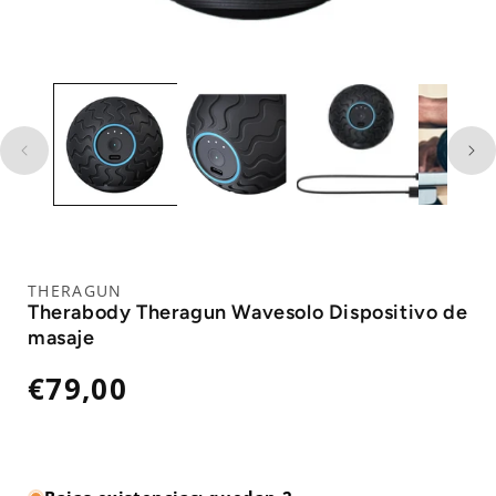
THERAGUN
Therabody Theragun Wavesolo Dispositivo de
masaje
Precio
€79,00
habitual