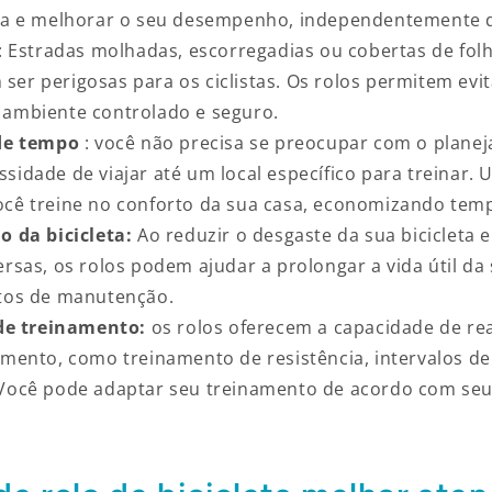
ica e melhorar o seu desempenho, independentemente 
: Estradas molhadas, escorregadias ou cobertas de fol
er perigosas para os ciclistas. Os rolos permitem evit
 ambiente controlado e seguro.
de tempo
: você não precisa se preocupar com o plane
sidade de viajar até um local específico para treinar.
ocê treine no conforto da sua casa, economizando temp
 da bicicleta:
Ao reduzir o desgaste da sua bicicleta
ersas, os rolos podem ajudar a prolongar a vida útil da 
stos de manutenção.
de treinamento:
os rolos oferecem a capacidade de rea
amento, como treinamento de resistência, intervalos de
 Você pode adaptar seu treinamento de acordo com seus