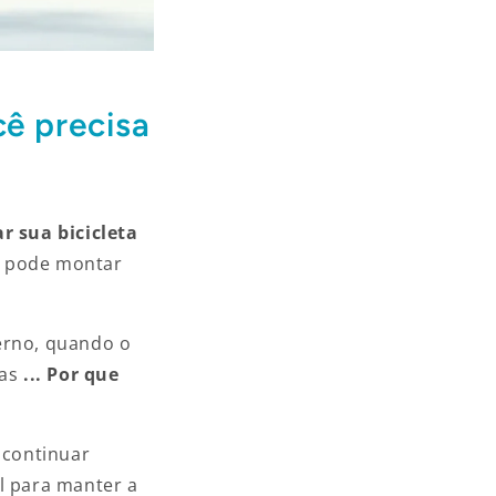
cê precisa
r sua bicicleta
cê pode montar
verno, quando o
Mas
...
Por que
 continuar
l para manter a