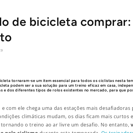
lo de bicicleta comprar:
to
23
cicleta tornaram-se um
item essencial para todos os ciclistas
nesta te
icleta podem ser a sua solução para um treino eficaz em casa, indep
as e dos
diferentes tipos de rolos
existentes no mercado, para que po
 e com ele chega uma das estações mais desafiadoras
condições climáticas mudam, os dias ficam mais curtos 
 tornando o treino ao ar livre um desafio. No entanto,
ão pelo ciclismo
durante esta temporada.
Os treinadore