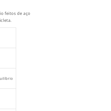
io feitos de aço
cleta.
ilíbrio