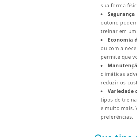
sua forma fís
Segurança
outono podem s
treinar em um
Economia 
ou com a neces
permite que v
Manutenção
climáticas adv
reduzir os cu
Variedade 
tipos de trein
e muito mais.
preferências.