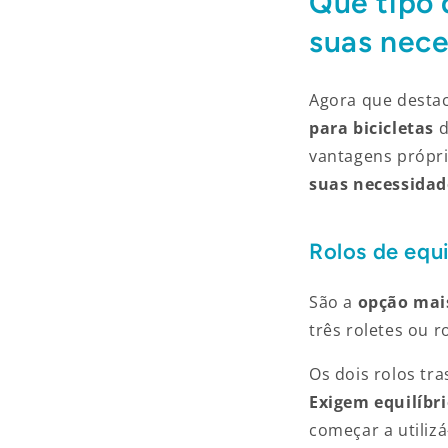
Que tipo 
suas nece
Agora que desta
para bicicletas
d
vantagens própri
suas necessidade
Rolos de equi
São a
opção mai
três roletes ou r
Os dois rolos tra
Exigem equilíbr
começar a utiliz