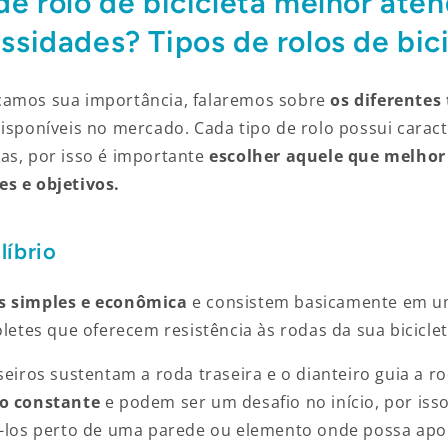
de rolo de bicicleta melhor ate
ssidades? Tipos de rolos de bic
camos sua importância, falaremos sobre
os diferentes 
isponíveis no mercado. Cada tipo de rolo possui caract
as, por isso é importante
escolher aquele que melhor
s e objetivos.
líbrio
s simples e econômica
e consistem basicamente em 
oletes que oferecem resistência às rodas da sua biciclet
seiros sustentam a roda traseira e o dianteiro guia a ro
io constante
e podem ser um desafio no início, por is
á-los perto de uma parede ou elemento onde possa apo