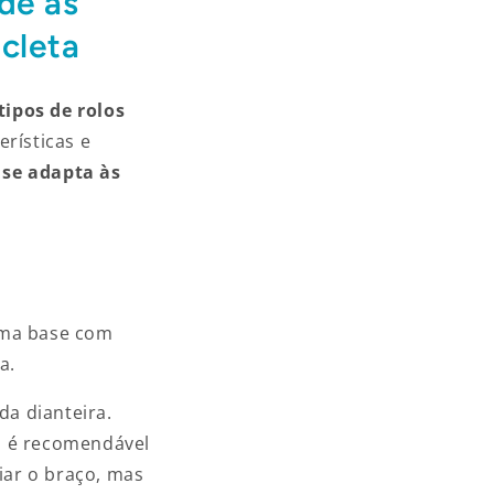
nde às
icleta
tipos de rolos
erísticas e
 se adapta às
uma base com
a.
da dianteira.
so é recomendável
iar o braço, mas