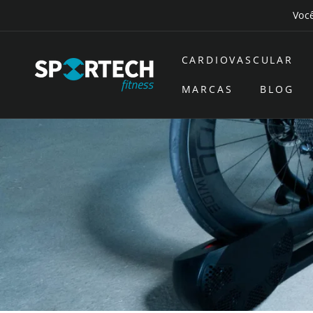
Saltar
Você
para o
conteúdo
CARDIOVASCULAR
MARCAS
BLOG