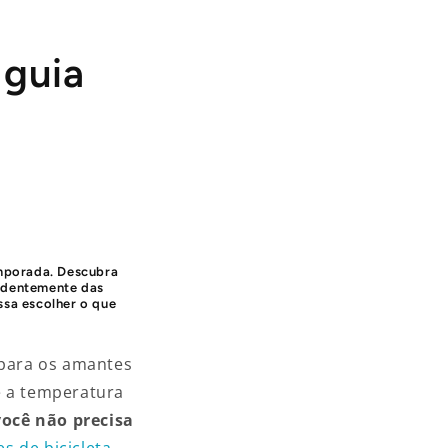
 guia
mporada. Descubra
endentemente das
ssa escolher o que
 para os amantes
e a temperatura
você não precisa
s de bicicleta