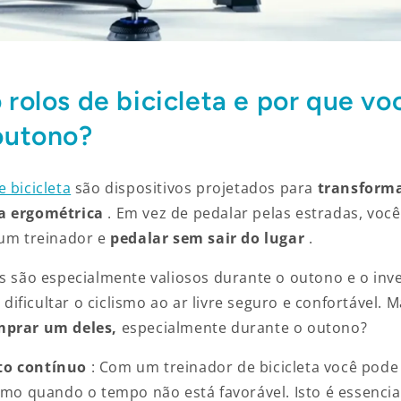
 rolos de bicicleta e por que vo
outono?
 bicicleta
são dispositivos projetados para
transforma
a ergométrica
. Em vez de pedalar pelas estradas, vo
 um treinador e
pedalar sem sair do lugar
.
os são especialmente valiosos durante o outono e o in
ificultar o ciclismo ao ar livre seguro e confortável. 
mprar um deles,
especialmente durante o outono?
to contínuo
: Com um treinador de bicicleta você pode
mo quando o tempo não está favorável. Isto é essencia