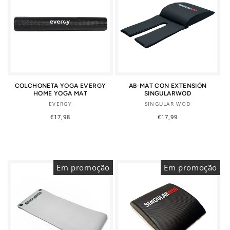
COLCHONETA YOGA EVERGY
AB-MAT CON EXTENSIÓN
HOME YOGA MAT
SINGULARWOD
Fornecedor:
Fornecedor:
EVERGY
SINGULAR WOD
Preço
€17,98
Preço
€17,99
normal
normal
Em promoção
Em promoção