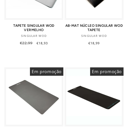
TAPETE SINGULAR WOD
AB-MAT NÚCLEO SINGULAR WOD
VERMELHO
TAPETE
Fornecedor:
Fornecedor:
SINGULAR WOD
SINGULAR WOD
Preço
€22,99
Preço
Preço
€18,99
€18,93
normal
de
normal
saldo
Em promoção
Em promoção