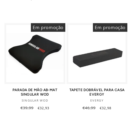
normal
de
saldo
saldo
Em promoção
Em promoção
PARADA DE MÃO AB-MAT
TAPETE DOBRÁVEL PARA CASA
SINGULAR WOD
EVERGY
Fornecedor:
Fornecedor:
SINGULAR WOD
EVERGY
Preço
€39,99
Preço
Preço
€46,99
Preço
€32,93
€32,98
normal
de
normal
de
saldo
saldo