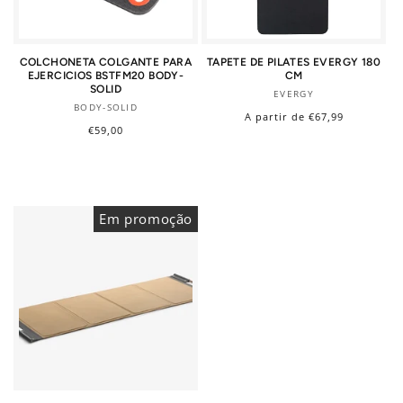
COLCHONETA COLGANTE PARA
TAPETE DE PILATES EVERGY 180
EJERCICIOS BSTFM20 BODY-
CM
SOLID
Fornecedor:
EVERGY
Fornecedor:
BODY-SOLID
Preço
A partir de €67,99
Preço
€59,00
normal
normal
Em promoção