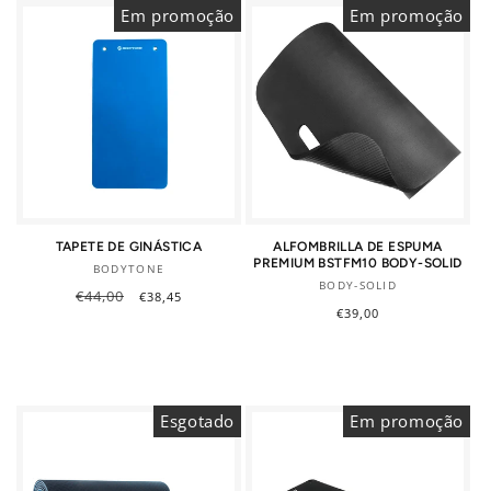
Em promoção
Em promoção
TAPETE DE GINÁSTICA
ALFOMBRILLA DE ESPUMA
PREMIUM BSTFM10 BODY-SOLID
Fornecedor:
BODYTONE
Fornecedor:
BODY-SOLID
Preço
€44,00
Preço
€38,45
normal
de
Preço
€39,00
saldo
normal
Esgotado
Em promoção