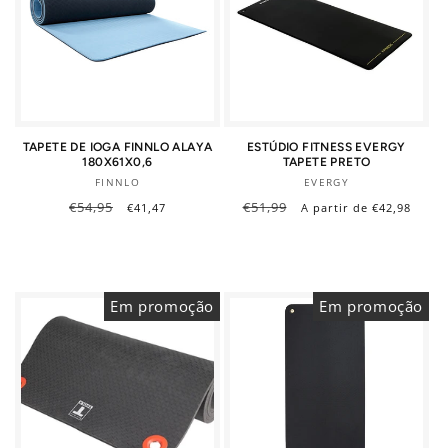
TAPETE DE IOGA FINNLO ALAYA
ESTÚDIO FITNESS EVERGY
180X61X0,6
TAPETE PRETO
Fornecedor:
Fornecedor:
FINNLO
EVERGY
Preço
€54,95
Preço
Preço
€51,99
Preço
€41,47
A partir de €42,98
normal
de
normal
de
saldo
saldo
Em promoção
Em promoção