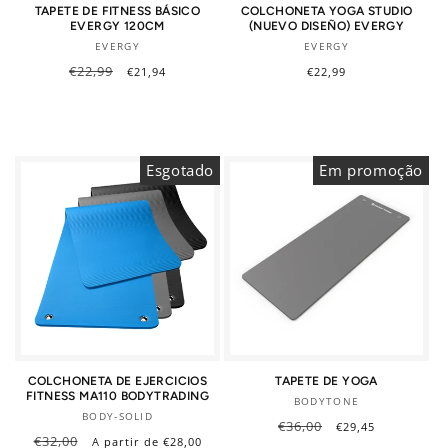
TAPETE DE FITNESS BÁSICO
COLCHONETA YOGA STUDIO
EVERGY 120CM
(NUEVO DISEÑO) EVERGY
Fornecedor:
Fornecedor:
EVERGY
EVERGY
Preço
€22,99
Preço
Preço
€22,99
€21,94
normal
de
normal
saldo
Esgotado
Em promoção
COLCHONETA DE EJERCICIOS
TAPETE DE YOGA
FITNESS MA110 BODYTRADING
Fornecedor:
BODYTONE
Fornecedor:
BODY-SOLID
Preço
€36,00
Preço
€29,45
Preço
€32,00
Preço
normal
de
A partir de €28,00