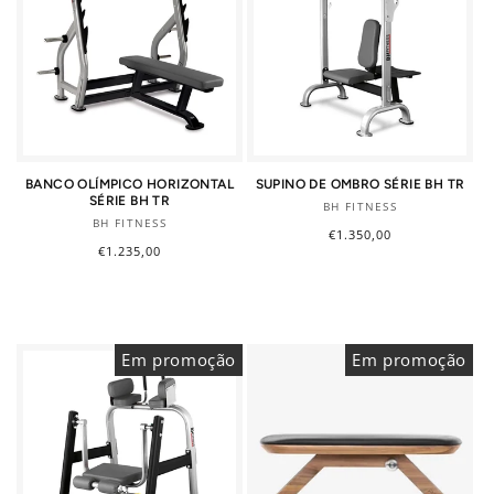
BANCO OLÍMPICO HORIZONTAL
SUPINO DE OMBRO SÉRIE BH TR
SÉRIE BH TR
Fornecedor:
BH FITNESS
Fornecedor:
BH FITNESS
Preço
€1.350,00
Preço
€1.235,00
normal
normal
Em promoção
Em promoção