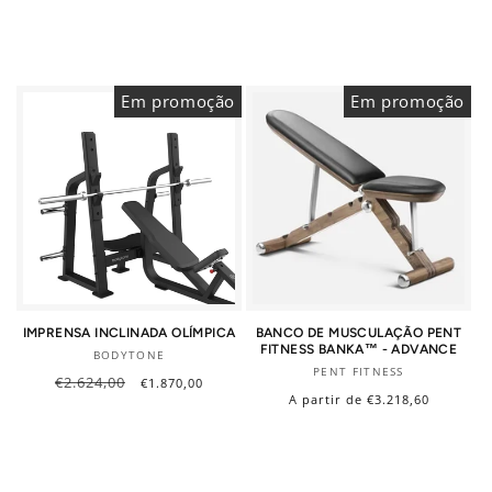
normal
de
normal
saldo
Em promoção
Em promoção
IMPRENSA INCLINADA OLÍMPICA
BANCO DE MUSCULAÇÃO PENT
FITNESS BANKA™ - ADVANCE
Fornecedor:
BODYTONE
Fornecedor:
PENT FITNESS
Preço
€2.624,00
Preço
€1.870,00
normal
de
Preço
A partir de €3.218,60
saldo
normal