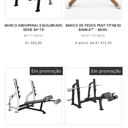
BANCO ABDOMINAL EQUILIBRADO
BANCO DE PESOS PENT FITNESS
SÉRIE BH TR
BANKA™ - BASIC
Fornecedor:
Fornecedor:
BH FITNESS
PENT FITNESS
Preço
€1.355,00
Preço
A partir de €1.415,70
normal
normal
Em promoção
Em promoção