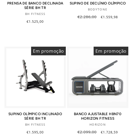
PRENSA DE BANCO DECLINADA
SUPINO DE DECLÍNIO OLÍMPICO
SÉRIE BH TR
Fornecedor:
BODYTONE
Fornecedor:
BH FITNESS
Preço
€2.286,00
Preço
€1.559,98
normal
de
Preço
€1.525,00
saldo
normal
Em promoção
Em promoção
SUPINO OLÍMPICO INCLINADO
BANCO AJUSTABLE HBN70
SÉRIE BH TR
HORIZON FITNESS
Fornecedor:
Fornecedor:
BH FITNESS
HORIZON
Preço
€2.099,00
Preço
Preço
€1.595,00
€1.728,59