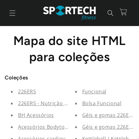
Saltar
para o
conteúdo
Carrinho
Mapa do site HTML
para coleções
Coleções
226ERS
Funcional
226ERS - Nutrição esportiva
Bolsa Funcional
BH Acessórios
Géis e gomas 226ERS
Acessórios Bodytone
Géis e gomas 226ERS
Acessórios cardiovasculares
Kettlebell / Kettlebells