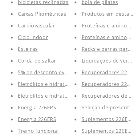
bicicletas reclinadas
bola de pilates
Caixas Pliométricas
Produtos em destaqu
Cardiovascular
Proteínas e aminoáci
Ciclo indoor
Proteínas e aminoáci
Esteiras
Racks e barras para pu
Corda de saltar
Liquidações de verão
5% de desconto evergy singular wod
Recuperadores 226ER
Eletrólitos e hidratação 226ERS
Recuperadores 226ER
Eletrólitos e hidratação 226ERS
Recuperadores de est
Energia 226ERS
Seleção de presentes 
Energia 226ERS
Suplementos 226ERS
Treino funcional
Suplementos 226ERS