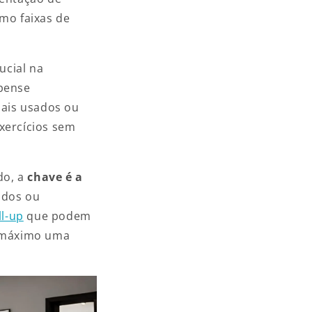
omo faixas de
cial na
 pense
ais usados ​​ou
exercícios sem
do, a
chave é a
idos ou
ll-up
que podem
o máximo uma