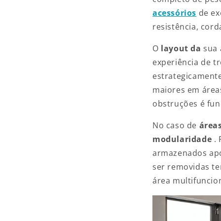
acessórios
de ex
resistência, cord
O
layout da
sua
experiência de t
estrategicament
maiores em áreas
obstruções é fu
No caso de
área
modularidade
.
armazenados apó
ser removidas t
área multifuncion