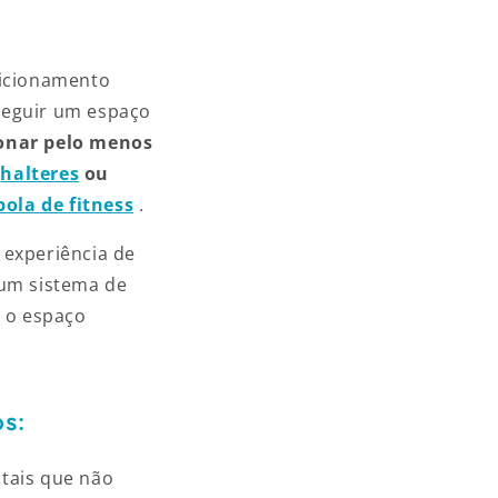
dicionamento
seguir um espaço
ionar pelo menos
e
halteres
ou
bola de fitness
.
 experiência de
 um sistema de
 o espaço
s:
tais que não