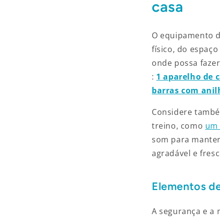
casa
O equipamento d
físico, do espaç
onde possa fazer
:
1 aparelho de 
barras com anil
Considere tamb
treino, como
um 
som para manter
agradável e fresc
Elementos d
A segurança e a