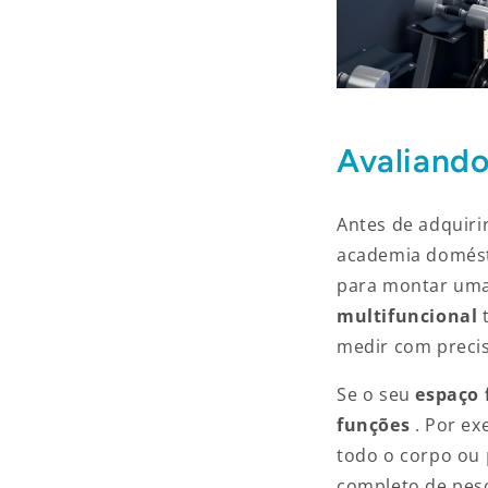
Avaliando
Antes de adquiri
academia domést
para montar uma
multifuncional
medir com preci
Se o seu
espaço 
funções
. Por e
todo o corpo ou
completo de pes