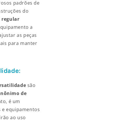
orosos padrões de
nstruções do
 regular
 equipamento a
 ajustar as peças
iais para manter
lidade:
rsatilidade
são
sinônimo de
nto, é um
as e equipamentos
irão ao uso