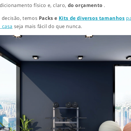
dicionamento físico
e, claro,
do orçamento
.
a decisão, temos
Packs e
Kits de diversos tamanhos
p
 casa
seja mais fácil do que nunca.