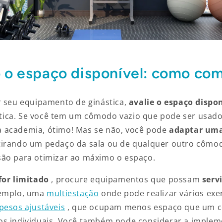
 o espaço disponível: como co
r seu equipamento de ginástica,
avalie o espaço dispo
ica. Se você tem um cômodo vazio que pode ser usado
 academia, ótimo! Mas se não, você pode
adaptar uma
tirando um pedaço da sala ou de qualquer outro cômo
são para otimizar ao máximo o espaço.
for limitado
, procure equipamentos que possam
serv
xemplo, uma
multiestação
onde pode realizar vários exer
pesos ajustáveis
, que ocupam menos espaço que um c
os individuais. Você também pode considerar a imple