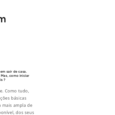
em
m sair de casa.
 Mas,
como iniciar
is
?
te. Como tudo,
ações básicas
 mais ampla de
ponível, dos seus