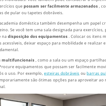
ercícios
que
possam ser facilmente armazenados
, c
as de pular ou tapetes dobráveis.
 academia doméstica também desempenha um papel cru
reino. Se você tem uma sala designada para exercícios,
e na
disposição dos equipamentos
. Colocar os itens m
 acessíveis, deixar espaço para mobilidade e realizar 
ndamental.
s multifuncionais
, como a sala ou um espaço partilha
 Procure equipamentos que possam ser facilmente mov
s o uso. Por exemplo,
esteiras dobráveis
​​ou
barras pu
emporariamente são ótimas opções para aproveitar a
al.