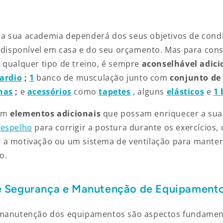
a sua academia dependerá dos seus objetivos de con
o disponível em casa e do seu orçamento. Mas para con
 qualquer tipo de treino, é sempre
aconselhável adic
cardio
;
1
banco de musculação junto com
conjunto d
has
;
e
acessórios
como
tapetes
, alguns
elásticos
e
1 
ém
elementos adicionais
que possam enriquecer a sua
espelho
para corrigir a postura durante os exercícios,
 a motivação ou um sistema de ventilação para manter
o.
e Segurança e Manutenção de Equipamento
 manutenção dos equipamentos são aspectos fundamen