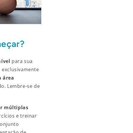
meçar?
nível
para sua
 exclusivamente
 área
do. Lembre-se de
ir múltiplas
cícios e treinar
onjunto
mentação de