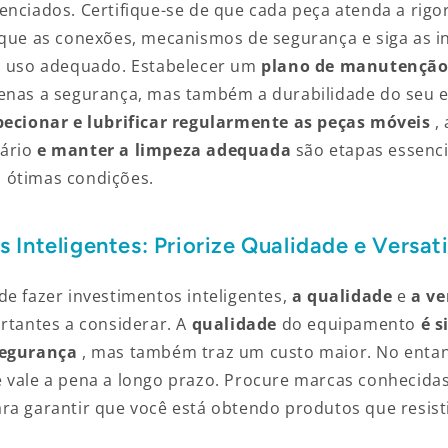
enciados. Certifique-se de que cada peça atenda a rig
ique as conexões, mecanismos de segurança e siga as i
o uso adequado. Estabelecer um
plano de manutenção
penas a segurança, mas também a durabilidade do seu
pecionar e lubrificar regularmente as peças móveis
,
ário
e manter a limpeza adequada
são etapas essenc
 ótimas condições.
 Inteligentes: Priorize Qualidade e Versati
de fazer investimentos inteligentes,
a qualidade
e
a ve
rtantes a considerar. A
qualidade
do equipamento
é 
segurança
, mas também traz um custo maior. No enta
 vale a pena a longo prazo. Procure marcas conhecid
ra garantir que você está obtendo produtos que resist