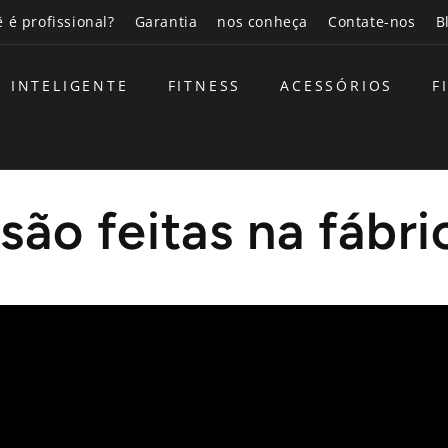
 é profissional?
Garantia
nos conheça
Contate-nos
B
INTELIGENTE
FITNESS
ACESSÓRIOS
F
são feitas na fábri
omicílio, mas as acima de 30Kg são entregues na rua, 
asa, principalmente se houver elevador, mas é preciso
té sua casa e se você não quiser/puder trazê-lo para 