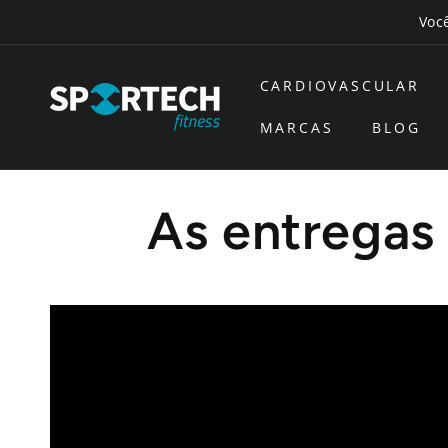
Saltar
Você
para o
conteúdo
CARDIOVASCULAR
MARCAS
BLOG
As entregas 
As embalagens abaixo de 30Kg são entregues em d
Muitas vezes os transportadores os levam para c
Nos casos em que a transportadora não o traga a